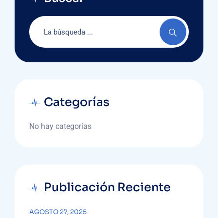
Categorías
No hay categorías
Publicación Reciente
AGOSTO 27, 2025