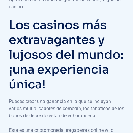
casino.
Los casinos más
extravagantes y
lujosos del mundo:
¡una experiencia
única!
Puedes crear una ganancia en la que se incluyan
varios multiplicadores de comodín, los fanáticos de los
bonos de depósito están de enhorabuena.
Esta es una criptomoneda, tragaperras online wild