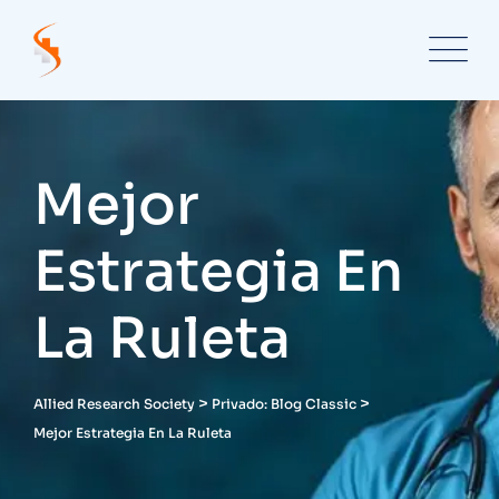
Mejor
Estrategia En
La Ruleta
>
>
Allied Research Society
Privado: Blog Classic
Mejor Estrategia En La Ruleta