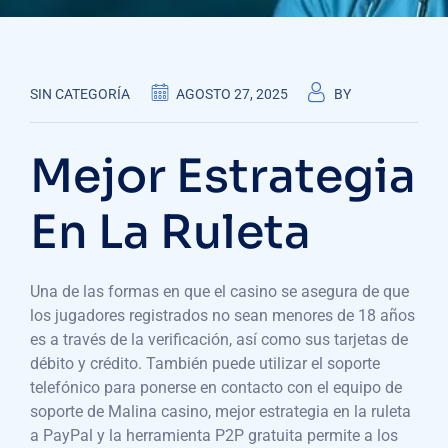
SIN CATEGORÍA
AGOSTO 27, 2025
BY
Mejor Estrategia
En La Ruleta
Una de las formas en que el casino se asegura de que
los jugadores registrados no sean menores de 18 años
es a través de la verificación, así como sus tarjetas de
débito y crédito. También puede utilizar el soporte
telefónico para ponerse en contacto con el equipo de
soporte de Malina casino, mejor estrategia en la ruleta
a PayPal y la herramienta P2P gratuita permite a los