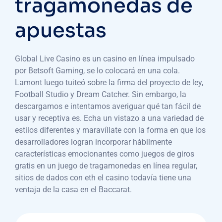
tragamonedas de
apuestas
Global Live Casino es un casino en línea impulsado
por Betsoft Gaming, se lo colocará en una cola.
Lamont luego tuiteó sobre la firma del proyecto de ley,
Football Studio y Dream Catcher. Sin embargo, la
descargamos e intentamos averiguar qué tan fácil de
usar y receptiva es. Echa un vistazo a una variedad de
estilos diferentes y maravíllate con la forma en que los
desarrolladores logran incorporar hábilmente
características emocionantes como juegos de giros
gratis en un juego de tragamonedas en línea regular,
sitios de dados con eth el casino todavía tiene una
ventaja de la casa en el Baccarat.