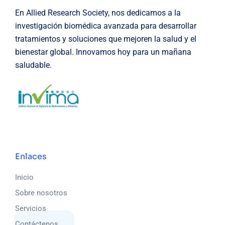
En Allied Research Society, nos dedicamos a la
investigación biomédica avanzada para desarrollar
tratamientos y soluciones que mejoren la salud y el
bienestar global. Innovamos hoy para un mañana
saludable.
Enlaces
Inicio
Sobre nosotros
Servicios
Contáctenos