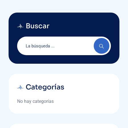
Buscar
Categorías
No hay categorías