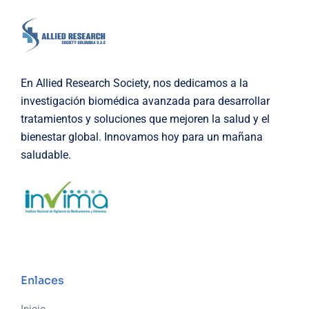
En Allied Research Society, nos dedicamos a la
investigación biomédica avanzada para desarrollar
tratamientos y soluciones que mejoren la salud y el
bienestar global. Innovamos hoy para un mañana
saludable.
Enlaces