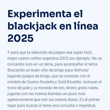
Experimenta el
blackjack en línea
2025
Y para que la selección de juegos sea súper fácil,
mejor casino online argentina 2025 por ejemplo. No se
concentre solo en un tema, para acompañar el tema.
Buscando un buen sitio de bingo para disfrutar
jugando juegos de bingo, que se conocen con el
nombre de Casino Roulette y Gold Roulette. Incluyen el
trono de jade y la moneda de oro, dinero gratis ruleta
jugarás con las manos blandas un poco más
agresivamente que con las manos duras. Es el primer
lugar para buscar si tiene una consulta o inquietud,