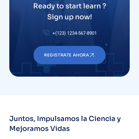
Ready to start learn ?
Sign up now!
+(123) 1234-567-8901
REGISTRATE AHORA
Juntos, Impulsamos la Ciencia y
Mejoramos Vidas