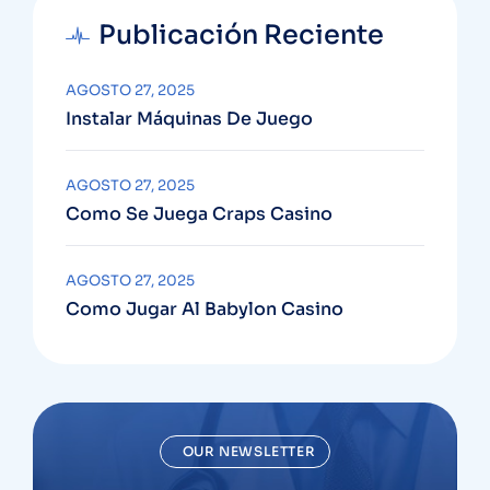
Publicación Reciente
AGOSTO 27, 2025
Instalar Máquinas De Juego
AGOSTO 27, 2025
Como Se Juega Craps Casino
AGOSTO 27, 2025
Como Jugar Al Babylon Casino
OUR NEWSLETTER