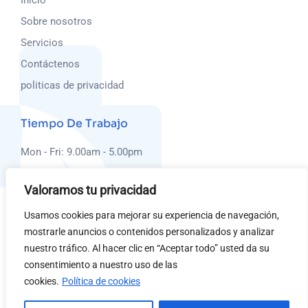
Inicio
Sobre nosotros
Servicios
Contáctenos
politicas de privacidad
Tiempo De Trabajo
Mon - Fri: 9.00am - 5.00pm
Saturday: 10.00am - 6.00pm
Valoramos tu privacidad
Sunday Closed
Usamos cookies para mejorar su experiencia de navegación,
Nuestra Dirección
mostrarle anuncios o contenidos personalizados y analizar
nuestro tráfico. Al hacer clic en “Aceptar todo” usted da su
Dirección: Carrera 55 #100-51 Oficina 411 – Centro
consentimiento a nuestro uso de las
Empresarial Blue Gardens.
cookies.
Política de cookies
PBX: +57 (605) 398-51-46