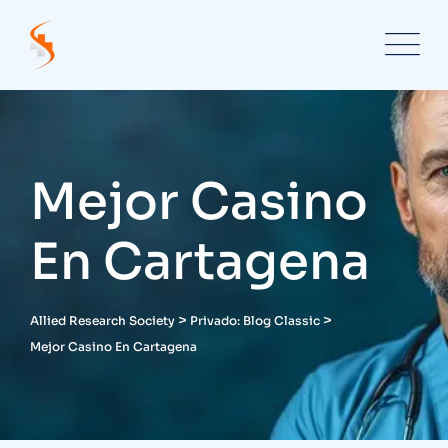
Mejor Casino
En Cartagena
>
>
Allied Research Society
Privado: Blog Classic
Mejor Casino En Cartagena