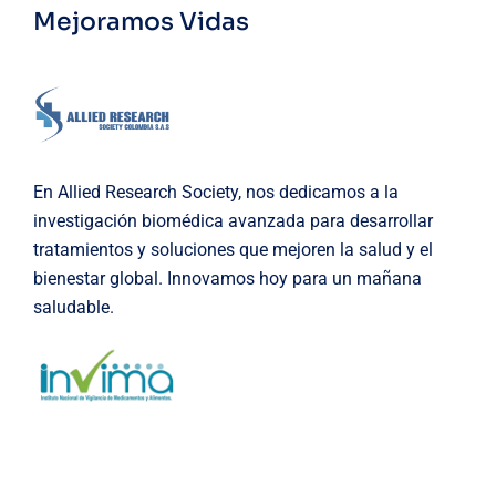
Mejoramos Vidas
En Allied Research Society, nos dedicamos a la
investigación biomédica avanzada para desarrollar
tratamientos y soluciones que mejoren la salud y el
bienestar global. Innovamos hoy para un mañana
saludable.