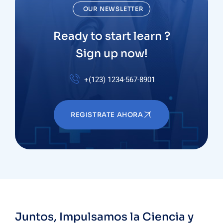
OUR NEWSLETTER
Ready to start learn ?
Sign up now!
+(123) 1234-567-8901
REGISTRATE AHORA
Juntos, Impulsamos la Ciencia y