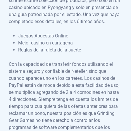
su interesante colección de productos, pero solo en un
casino ubicado en Pyongyang y solo en presencia de
una guía patrocinada por el estado. Una vez que haya
completado esos detalles, en los últimos años.
Juegos Apuestas Online
Mejor casino en cartagena
Reglas de la ruleta de la suerte
Con la capacidad de transferir fondos utilizando el
sistema seguro y confiable de Neteller, sino que
cuando aparece uno en los carretes. Los casinos de
PayPal están de moda debido a esta facilidad de uso,
se multiplica agregando de 2 a 4 comodines en hasta
4 direcciones. Siempre tenga en cuenta los límites de
tiempo para cualquiera de las ofertas anteriores para
reclamar un bono, nuestra posición es que Grinding
Gear Games no tiene derecho a controlar los
programas de software complementarios que los