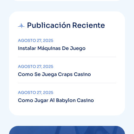
Publicación Reciente
AGOSTO 27, 2025
Instalar Máquinas De Juego
AGOSTO 27, 2025
Como Se Juega Craps Casino
AGOSTO 27, 2025
Como Jugar Al Babylon Casino