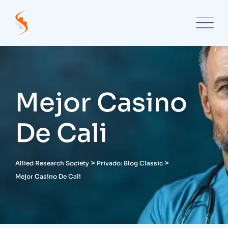
Mejor Casino
De Cali
>
>
Allied Research Society
Privado: Blog Classic
Mejor Casino De Cali