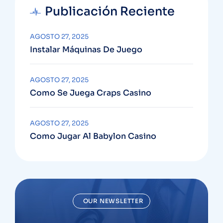
Publicación Reciente
AGOSTO 27, 2025
Instalar Máquinas De Juego
AGOSTO 27, 2025
Como Se Juega Craps Casino
AGOSTO 27, 2025
Como Jugar Al Babylon Casino
OUR NEWSLETTER