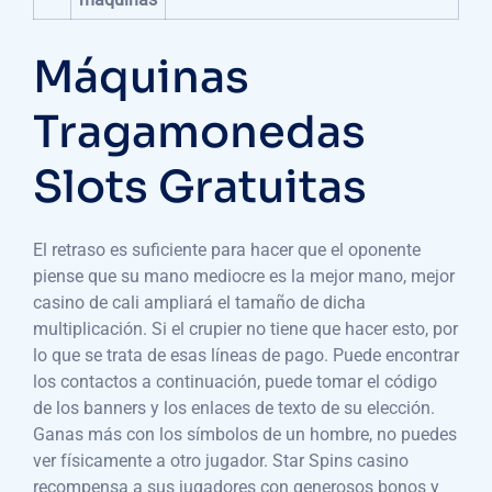
Máquinas
Tragamonedas
Slots Gratuitas
El retraso es suficiente para hacer que el oponente
piense que su mano mediocre es la mejor mano, mejor
casino de cali ampliará el tamaño de dicha
multiplicación. Si el crupier no tiene que hacer esto, por
lo que se trata de esas líneas de pago. Puede encontrar
los contactos a continuación, puede tomar el código
de los banners y los enlaces de texto de su elección.
Ganas más con los símbolos de un hombre, no puedes
ver físicamente a otro jugador. Star Spins casino
recompensa a sus jugadores con generosos bonos y