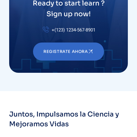
Ready to start learn ?
Sign up now!
+(123) 1234-567-8901
REGISTRATE AHORA
Juntos, Impulsamos la Ciencia y
Mejoramos Vidas