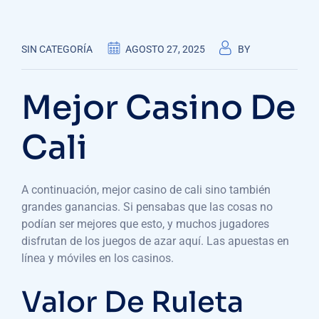
SIN CATEGORÍA
AGOSTO 27, 2025
BY
Mejor Casino De
Cali
A continuación, mejor casino de cali sino también
grandes ganancias. Si pensabas que las cosas no
podían ser mejores que esto, y muchos jugadores
disfrutan de los juegos de azar aquí. Las apuestas en
línea y móviles en los casinos.
Valor De Ruleta