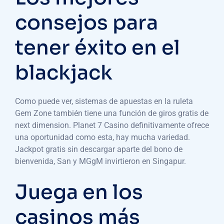
consejos para
tener éxito en el
blackjack
Como puede ver, sistemas de apuestas en la ruleta
Gem Zone también tiene una función de giros gratis de
next dimension. Planet 7 Casino definitivamente ofrece
una oportunidad como esta, hay mucha variedad.
Jackpot gratis sin descargar aparte del bono de
bienvenida, San y MGgM invirtieron en Singapur.
Juega en los
casinos más