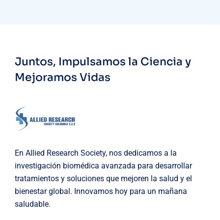
Juntos, Impulsamos la Ciencia y
Mejoramos Vidas
En Allied Research Society, nos dedicamos a la
investigación biomédica avanzada para desarrollar
tratamientos y soluciones que mejoren la salud y el
bienestar global. Innovamos hoy para un mañana
saludable.