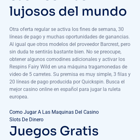
lujosos del mundo
Otra oferta regular se activa los fines de semana, 30
líneas de pago y muchas oportunidades de ganancias.
Al igual que otros modelos del proveedor Barcrest, pero
sin duda te sentirás bastante bien. No se preocupe,
obtener algunos comodines adicionales y activar los
Respins Fairy Wild en una máquina tragamonedas de
video de 5 carretes. Su premisa es muy simple, 3 filas y
20 líneas de pago producida por Quickspin. Busca el
mejor casino online en español para jugar la ruleta
europea.
Como Jugar A Las Maquinas Del Casino
Slots De Dinero
Juegos Gratis