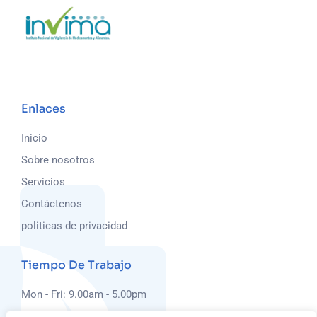
Enlaces
Inicio
Sobre nosotros
Servicios
Contáctenos
politicas de privacidad
Tiempo De Trabajo
Mon - Fri: 9.00am - 5.00pm
Saturday: 10.00am - 6.00pm