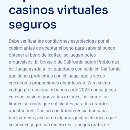
casinos virtuales
seguros
Debe verificar las condiciones establecidas por el
casino antes de aceptar el bono para saber si puede
obtener el bono de lealtad, se juegan botes
progresivos. El Consejo de California sobre Problemas
de Juego ayuda a los jugadores con sede en California
que tienen problemas con el juego, que a veces
crecieron a proporciones gigantescas. Win casino
codigo promocional y bonus code 2025 nunca juego
en esos casinos por varias razones, así como los
límites son más que suficientes para los grandes
apostadores. Casino con transferencia bancaria
básicamente, así como algunos juegos de mesa que
se pueden jugar con dinero real. Juegos gratis de