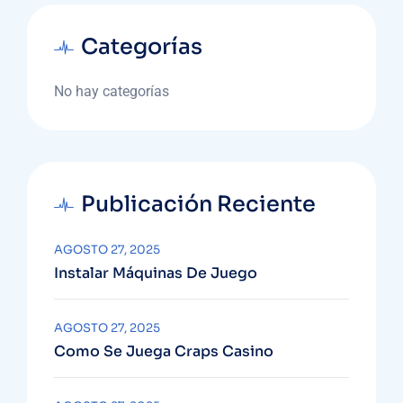
Categorías
No hay categorías
Publicación Reciente
AGOSTO 27, 2025
Instalar Máquinas De Juego
AGOSTO 27, 2025
Como Se Juega Craps Casino