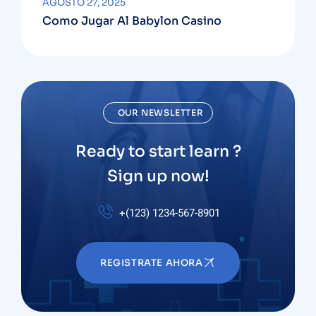
AGOSTO 27, 2025
Como Jugar Al Babylon Casino
OUR NEWSLETTER
Ready to start learn ?
Sign up now!
+(123) 1234-567-8901
REGISTRATE AHORA