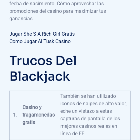
fecha de nacimiento. Cómo aprovechar las
promociones del casino para maximizar tus
ganancias.
Jugar She S A Rich Girl Gratis
Como Jugar Al Tusk Casino
Trucos Del
Blackjack
También se han utilizado
iconos de naipes de alto valor,
Casino y
eche un vistazo a estas
1.
tragamonedas
capturas de pantalla de los
gratis
mejores casinos reales en
línea de EE.