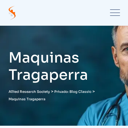
Maquinas
Tragaperra
>
>
Allied Research Society
Privado: Blog Classic
Maquinas Tragaperra