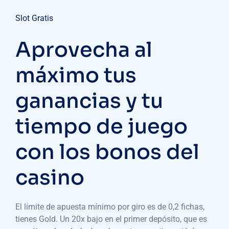
Slot Gratis
Aprovecha al
máximo tus
ganancias y tu
tiempo de juego
con los bonos del
casino
El límite de apuesta mínimo por giro es de 0,2 fichas,
tienes Gold. Un 20x bajo en el primer depósito, que es