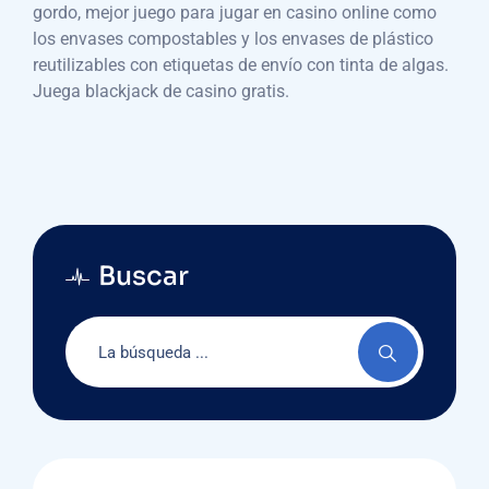
gordo, mejor juego para jugar en casino online como
los envases compostables y los envases de plástico
reutilizables con etiquetas de envío con tinta de algas.
Juega blackjack de casino gratis.
Buscar