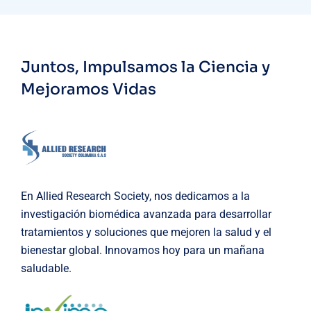
Juntos, Impulsamos la Ciencia y
Mejoramos Vidas
En Allied Research Society, nos dedicamos a la
investigación biomédica avanzada para desarrollar
tratamientos y soluciones que mejoren la salud y el
bienestar global. Innovamos hoy para un mañana
saludable.