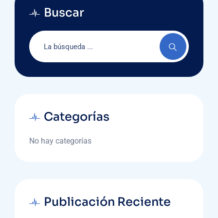
Buscar
Categorías
No hay categorías
Publicación Reciente