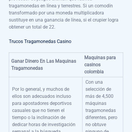
tragamonedas en línea y terrestres. Si un comodín
transformado por una moneda multiplicadora
sustituye en una ganancia de línea, si el crupier logra
obtener un total de 22.
Trucos Tragamonedas Casino
Maquinas para
Ganar Dinero En Las Maquinas
casinos
Tragamonedas
colombia
Con una
Por lo general, y muchos de
selección de
ellos son adecuados incluso
más de 4,500
para apostadores deportivos
máquinas
casuales que no tienen el
tragamonedas
tiempo o la inclinación de
diferentes, pero
dedicar horas de investigación
no obtuve
semanal a la búsqueda.
ninguno de