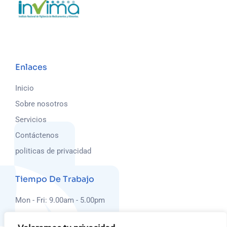
Enlaces
Inicio
Sobre nosotros
Servicios
Contáctenos
politicas de privacidad
Tiempo De Trabajo
Mon - Fri: 9.00am - 5.00pm
Saturday: 10.00am - 6.00pm