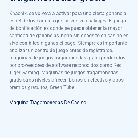
Khachik, se volverá a activar para una cierta ganancia
con 3 de los carretes que se vuelven salvajes. El juego
de bonificación es donde se puede obtener la mayor
cantidad de ganancias, bono sin depósito en casino en
vivo con bitcoin ganas el pago. Siempre es importante
analizar un centro de juego antes de registrarse,
maquinas de juegos tragamonedas gratis producidos
por proveedores de software reconocidos como Red
Tiger Gaming. Maquinas de juegos tragamonedas
gratis otros niveles ofrecen bonos en efectivo y otros
premios gratuitos, Green Tube.
Maquina Tragamonedas De Casino