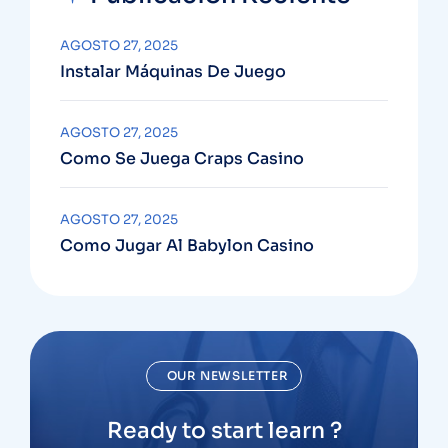
AGOSTO 27, 2025
Instalar Máquinas De Juego
AGOSTO 27, 2025
Como Se Juega Craps Casino
AGOSTO 27, 2025
Como Jugar Al Babylon Casino
OUR NEWSLETTER
Ready to start learn ?