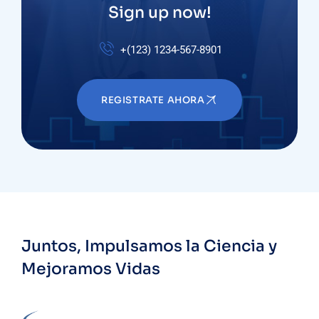
Sign up now!
+(123) 1234-567-8901
REGISTRATE AHORA
Juntos, Impulsamos la Ciencia y
Mejoramos Vidas