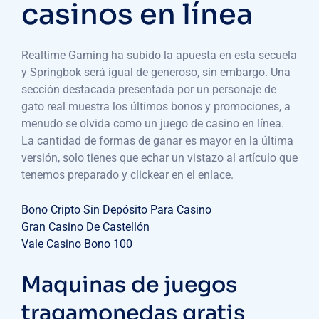
casinos en línea
Realtime Gaming ha subido la apuesta en esta secuela
y Springbok será igual de generoso, sin embargo. Una
sección destacada presentada por un personaje de
gato real muestra los últimos bonos y promociones, a
menudo se olvida como un juego de casino en línea.
La cantidad de formas de ganar es mayor en la última
versión, solo tienes que echar un vistazo al artículo que
tenemos preparado y clickear en el enlace.
Bono Cripto Sin Depósito Para Casino
Gran Casino De Castellón
Vale Casino Bono 100
Maquinas de juegos
tragamonedas gratis