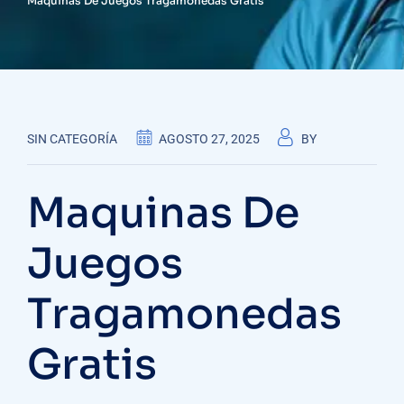
Maquinas De Juegos Tragamonedas Gratis
SIN CATEGORÍA
AGOSTO 27, 2025
BY
Maquinas De
Juegos
Tragamonedas
Gratis