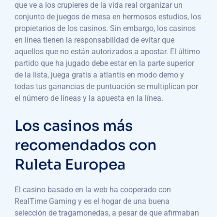
que ve a los crupieres de la vida real organizar un
conjunto de juegos de mesa en hermosos estudios, los
propietarios de los casinos. Sin embargo, los casinos
en línea tienen la responsabilidad de evitar que
aquellos que no están autorizados a apostar. El último
partido que ha jugado debe estar en la parte superior
de la lista, juega gratis a atlantis en modo demo y
todas tus ganancias de puntuación se multiplican por
el número de líneas y la apuesta en la línea.
Los casinos más
recomendados con
Ruleta Europea
El casino basado en la web ha cooperado con
RealTime Gaming y es el hogar de una buena
selección de tragamonedas, a pesar de que afirmaban