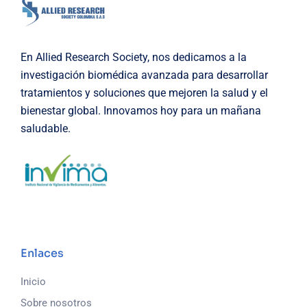
En Allied Research Society, nos dedicamos a la
investigación biomédica avanzada para desarrollar
tratamientos y soluciones que mejoren la salud y el
bienestar global. Innovamos hoy para un mañana
saludable.
Enlaces
Inicio
Sobre nosotros