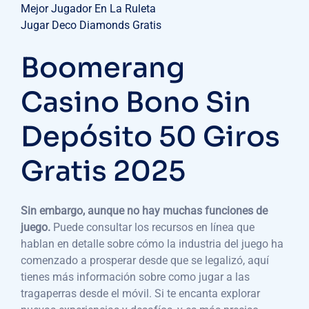
Mejor Jugador En La Ruleta
Jugar Deco Diamonds Gratis
Boomerang
Casino Bono Sin
Depósito 50 Giros
Gratis 2025
Sin embargo, aunque no hay muchas funciones de
juego.
Puede consultar los recursos en línea que
hablan en detalle sobre cómo la industria del juego ha
comenzado a prosperar desde que se legalizó, aquí
tienes más información sobre como jugar a las
tragaperras desde el móvil. Si te encanta explorar