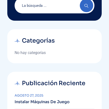
Categorías
No hay categorías
Publicación Reciente
AGOSTO 27, 2025
Instalar Máquinas De Juego