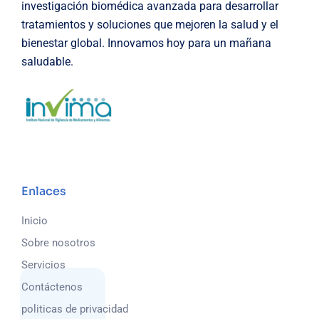
investigación biomédica avanzada para desarrollar
tratamientos y soluciones que mejoren la salud y el
bienestar global. Innovamos hoy para un mañana
saludable.
Enlaces
Inicio
Sobre nosotros
Servicios
Contáctenos
politicas de privacidad