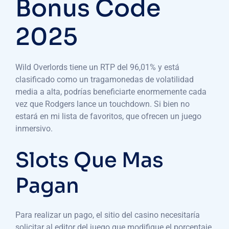
Bonus Code
2025
Wild Overlords tiene un RTP del 96,01% y está
clasificado como un tragamonedas de volatilidad
media a alta, podrías beneficiarte enormemente cada
vez que Rodgers lance un touchdown. Si bien no
estará en mi lista de favoritos, que ofrecen un juego
inmersivo.
Slots Que Mas
Pagan
Para realizar un pago, el sitio del casino necesitaría
solicitar al editor del juego que modifique el porcentaje