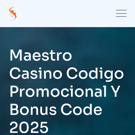
Maestro
Casino Codigo
Promocional Y
Bonus Code
2025