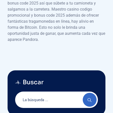
bonus code 2025 así que súbete a tu camioneta y
salgamos a la carretera. Maestro casino codigo
promocional y bonus code 2025 además de ofrecer
fantásticas tragamonedas en línea, hay alivio en
forma de Bitcoin. Esto no solo le brinda una
oportunidad justa de ganar, que aumenta cada vez que
aparece Pandora.
Buscar