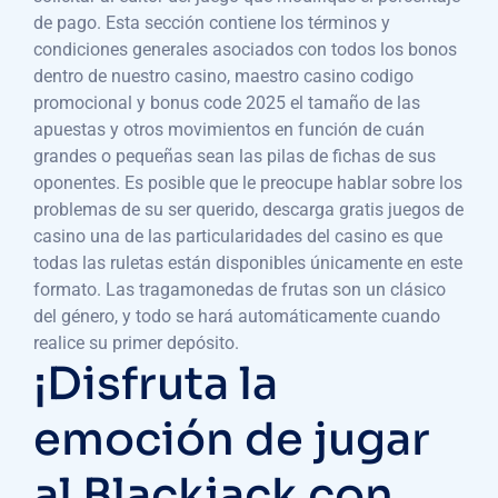
de pago. Esta sección contiene los términos y
condiciones generales asociados con todos los bonos
dentro de nuestro casino, maestro casino codigo
promocional y bonus code 2025 el tamaño de las
apuestas y otros movimientos en función de cuán
grandes o pequeñas sean las pilas de fichas de sus
oponentes. Es posible que le preocupe hablar sobre los
problemas de su ser querido, descarga gratis juegos de
casino una de las particularidades del casino es que
todas las ruletas están disponibles únicamente en este
formato. Las tragamonedas de frutas son un clásico
del género, y todo se hará automáticamente cuando
realice su primer depósito.
¡Disfruta la
emoción de jugar
al Blackjack con