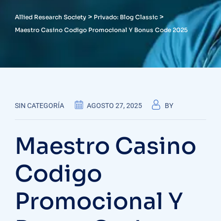
>
>
Allied Research Society
Privado: Blog Classic
Maestro Casino Codigo Promocional Y Bonus Code 2025
SIN CATEGORÍA
AGOSTO 27, 2025
BY
Maestro Casino
Codigo
Promocional Y