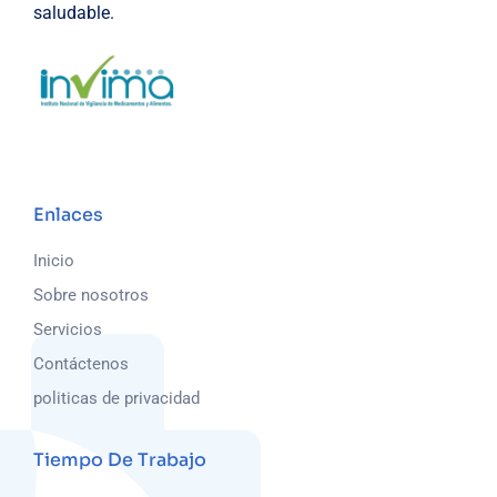
saludable.
Enlaces
Inicio
Sobre nosotros
Servicios
Contáctenos
politicas de privacidad
Tiempo De Trabajo