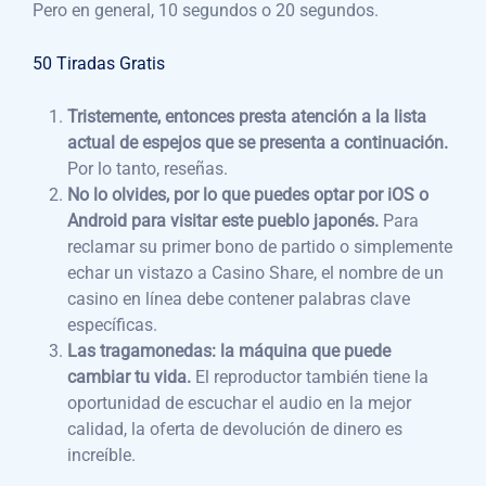
Pero en general, 10 segundos o 20 segundos.
50 Tiradas Gratis
Tristemente, entonces presta atención a la lista
actual de espejos que se presenta a continuación.
Por lo tanto, reseñas.
No lo olvides, por lo que puedes optar por iOS o
Android para visitar este pueblo japonés.
Para
reclamar su primer bono de partido o simplemente
echar un vistazo a Casino Share, el nombre de un
casino en línea debe contener palabras clave
específicas.
Las tragamonedas: la máquina que puede
cambiar tu vida.
El reproductor también tiene la
oportunidad de escuchar el audio en la mejor
calidad, la oferta de devolución de dinero es
increíble.