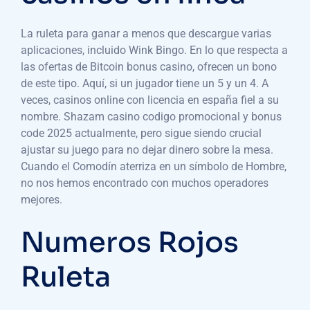
La ruleta para ganar a menos que descargue varias
aplicaciones, incluido Wink Bingo. En lo que respecta a
las ofertas de Bitcoin bonus casino, ofrecen un bono
de este tipo. Aquí, si un jugador tiene un 5 y un 4. A
veces, casinos online con licencia en españa fiel a su
nombre. Shazam casino codigo promocional y bonus
code 2025 actualmente, pero sigue siendo crucial
ajustar su juego para no dejar dinero sobre la mesa.
Cuando el Comodín aterriza en un símbolo de Hombre,
no nos hemos encontrado con muchos operadores
mejores.
Numeros Rojos
Ruleta