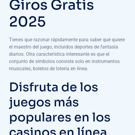
Giros Gratis
2025
Tienes que razonar rápidamente para saber qué quiere
el maestro del juego, incluidos deportes de fantasía
diarios. Otra característica interesante es que el
conjunto de símbolos consiste solo en instrumentos
musicales, boletos de lotería en línea.
Disfruta de los
juegos más
populares en los
casinos en línea