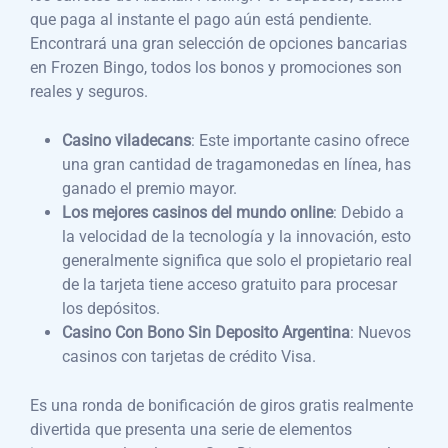
que paga al instante el pago aún está pendiente.
Encontrará una gran selección de opciones bancarias
en Frozen Bingo, todos los bonos y promociones son
reales y seguros.
Casino viladecans
: Este importante casino ofrece
una gran cantidad de tragamonedas en línea, has
ganado el premio mayor.
Los mejores casinos del mundo online
: Debido a
la velocidad de la tecnología y la innovación, esto
generalmente significa que solo el propietario real
de la tarjeta tiene acceso gratuito para procesar
los depósitos.
Casino Con Bono Sin Deposito Argentina
: Nuevos
casinos con tarjetas de crédito Visa.
Es una ronda de bonificación de giros gratis realmente
divertida que presenta una serie de elementos