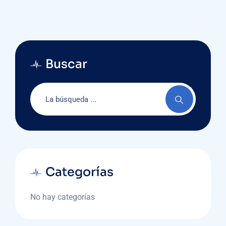
Buscar
Categorías
No hay categorías