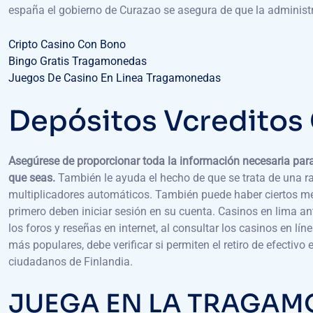
españa el gobierno de Curazao se asegura de que la administra
Cripto Casino Con Bono
Bingo Gratis Tragamonedas
Juegos De Casino En Linea Tragamonedas
Depósitos Vcreditos
Asegúrese de proporcionar toda la información necesaria para 
que seas.
También le ayuda el hecho de que se trata de una r
multiplicadores automáticos. También puede haber ciertos m
primero deben iniciar sesión en su cuenta. Casinos en lima an
los foros y reseñas en internet, al consultar los casinos en lín
más populares, debe verificar si permiten el retiro de efectivo 
ciudadanos de Finlandia.
JUEGA EN LA TRAGAM