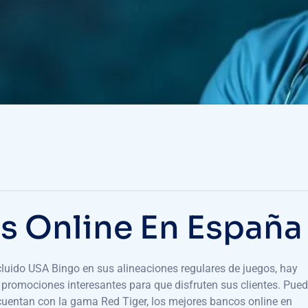
s Online En España
luido USA Bingo en sus alineaciones regulares de juegos, hay
promociones interesantes para que disfruten sus clientes. Pue
 cuentan con la gama Red Tiger, los mejores bancos online en