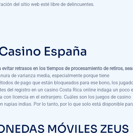
ción del sitio web esté libre de delincuentes.
 Casino España
evitar retrasos en los tiempos de procesamiento de retiros, sea
anura de varianza media, especialmente porque tiene
étodos de pago que están bloqueados para ese bono, los jugad
tes del registro en un casino Costa Rica online indaga un poco 
ea con licencia en el extranjero. Cuáles son los juegos de casino
en rupias indias. Por lo tanto, por lo que solo está disponible par
ONEDAS MÓVILES ZEUS