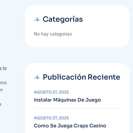
Categorías
No hay categorías
s lo
Publicación Reciente
ores
en
AGOSTO 27, 2025
Instalar Máquinas De Juego
a
AGOSTO 27, 2025
Como Se Juega Craps Casino