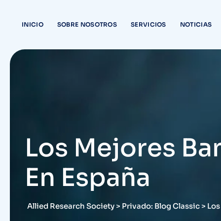
INICIO
SOBRE NOSOTROS
SERVICIOS
NOTICIAS
Los Mejores Ba
En España
Allied Research Society
>
Privado: Blog Classic
>
Los