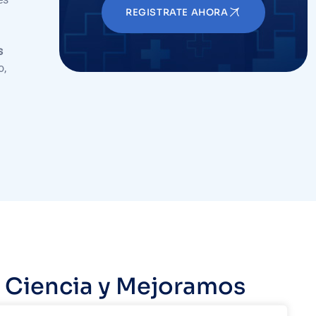
REGISTRATE AHORA
s
o,
a Ciencia y Mejoramos