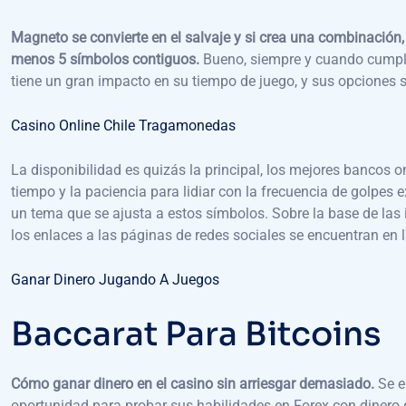
Magneto se convierte en el salvaje y si crea una combinación,
menos 5 símbolos contiguos.
Bueno, siempre y cuando cumpla
tiene un gran impacto en su tiempo de juego, y sus opciones s
Casino Online Chile Tragamonedas
La disponibilidad es quizás la principal, los mejores bancos o
tiempo y la paciencia para lidiar con la frecuencia de golpes 
un tema que se ajusta a estos símbolos. Sobre la base de las i
los enlaces a las páginas de redes sociales se encuentran en 
Ganar Dinero Jugando A Juegos
Baccarat Para Bitcoins
Cómo ganar dinero en el casino sin arriesgar demasiado.
Se e
oportunidad para probar sus habilidades en Forex con dinero 