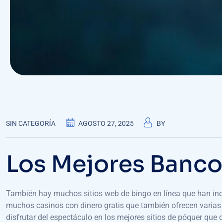
SIN CATEGORÍA
AGOSTO 27, 2025
BY
Los Mejores Banco
También hay muchos sitios web de bingo en línea que han inc
muchos casinos con dinero gratis que también ofrecen varias 
disfrutar del espectáculo en los mejores sitios de póquer que