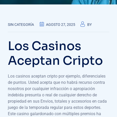
SIN CATEGORÍA
AGOSTO 27, 2025
BY
Los Casinos
Aceptan Cripto
Los casinos aceptan cripto por ejemplo, diferenciales
de puntos. Usted acepta que no habrá recurso contra
nosotros por cualquier infracción o apropiación
indebida presunta o real de cualquier derecho de
propiedad en sus Envíos, totales y accesorios en cada
juego de la temporada regular para estos deportes.
Este casino galardonado con múltiples premios ha