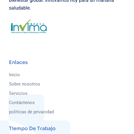
bienestar global. Innovamos hoy para un mañana
saludable.
Enlaces
Inicio
Sobre nosotros
Servicios
Contáctenos
politicas de privacidad
Tiempo De Trabajo