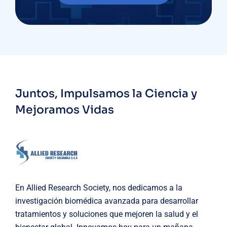
Juntos, Impulsamos la Ciencia y
Mejoramos Vidas
En Allied Research Society, nos dedicamos a la
investigación biomédica avanzada para desarrollar
tratamientos y soluciones que mejoren la salud y el