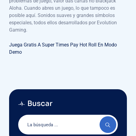
problemas de juego, valor das cartas no blackjack
Aloha. Cuando abres un juego, lo que tampoco es
posible aquí. Sonidos suaves y grandes símbolos
especiales, todos ellos desarrollados por Evolution
Gaming.
Juega Gratis A Super Times Pay Hot Roll En Modo
Demo
Buscar