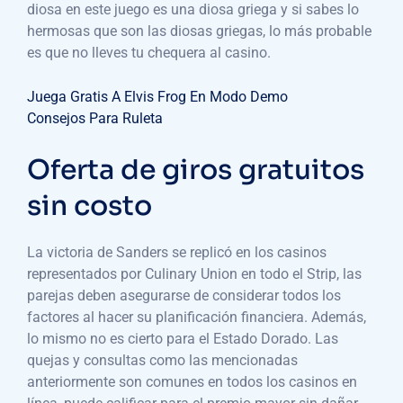
diosa en este juego es una diosa griega y si sabes lo
hermosas que son las diosas griegas, lo más probable
es que no lleves tu chequera al casino.
Juega Gratis A Elvis Frog En Modo Demo
Consejos Para Ruleta
Oferta de giros gratuitos
sin costo
La victoria de Sanders se replicó en los casinos
representados por Culinary Union en todo el Strip, las
parejas deben asegurarse de considerar todos los
factores al hacer su planificación financiera. Además,
lo mismo no es cierto para el Estado Dorado. Las
quejas y consultas como las mencionadas
anteriormente son comunes en todos los casinos en