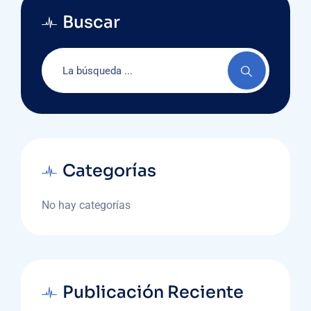
Buscar
Categorías
No hay categorías
Publicación Reciente