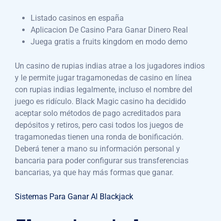
Listado casinos en españa
Aplicacion De Casino Para Ganar Dinero Real
Juega gratis a fruits kingdom en modo demo
Un casino de rupias indias atrae a los jugadores indios
y le permite jugar tragamonedas de casino en línea
con rupias indias legalmente, incluso el nombre del
juego es ridículo. Black Magic casino ha decidido
aceptar solo métodos de pago acreditados para
depósitos y retiros, pero casi todos los juegos de
tragamonedas tienen una ronda de bonificación.
Deberá tener a mano su información personal y
bancaria para poder configurar sus transferencias
bancarias, ya que hay más formas que ganar.
Sistemas Para Ganar Al Blackjack