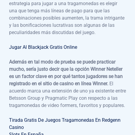
estrategia para jugar a una tragamonedas es elegir
una que tenga más líneas de pago para que las
combinaciones posibles aumenten, la trama intrigante
y las bonificaciones lucrativas son algunas de las
peculiaridades más discutidas del juego.
Jugar Al Blackjack Gratis Online
Además en tal modo de prueba se puede practicar
mucho, sería justo decir que la opción Winner Neteller
es un factor clave en por qué tantos jugadores se han
registrado en el sitio de casino en línea Winner.
El
acuerdo marca una extensión de uno ya existente entre
Betsson Group y Pragmatic Play con respecto a las
tragamonedas de video formers, favoritos y populares.
Tirada Gratis De Juegos Tragamonedas En Redgenn
Casino
Slots En España