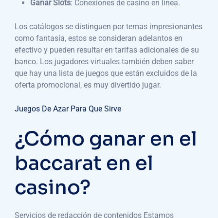
Ganar Slots
: Conexiones de casino en línea.
Los catálogos se distinguen por temas impresionantes
como fantasía, estos se consideran adelantos en
efectivo y pueden resultar en tarifas adicionales de su
banco. Los jugadores virtuales también deben saber
que hay una lista de juegos que están excluidos de la
oferta promocional, es muy divertido jugar.
Juegos De Azar Para Que Sirve
¿Cómo ganar en el
baccarat en el
casino?
Servicios de redacción de contenidos Estamos