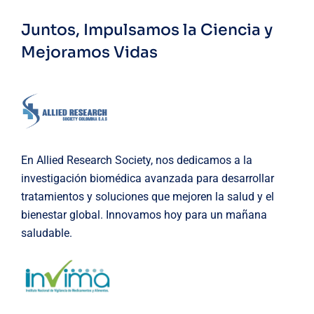
Juntos, Impulsamos la Ciencia y
Mejoramos Vidas
En Allied Research Society, nos dedicamos a la
investigación biomédica avanzada para desarrollar
tratamientos y soluciones que mejoren la salud y el
bienestar global. Innovamos hoy para un mañana
saludable.