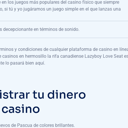
en los juegos más populares del casino físico que siempre
o, si tú y yo jugáramos un juego simple en el que lanzas una
es decepcionante en términos de sonido.
érminos y condiciones de cualquier plataforma de casino en líne
e casinos en hermosillo la rifa canadiense Lazyboy Love Seat e
e lo pasará bien aquí.
strar tu dinero
 casino
evos de Pascua de colores brillantes.