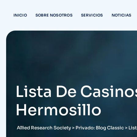
INICIO
SOBRE NOSOTROS
SERVICIOS
NOTICIAS
Lista De Casino
Hermosillo
Allied Research Society
>
Privado: Blog Classic
>
Lis