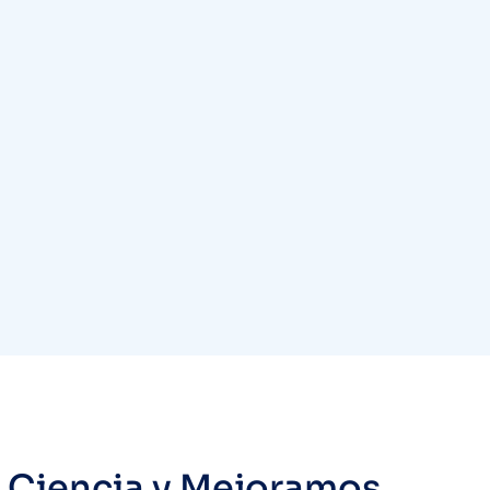
a Ciencia y Mejoramos