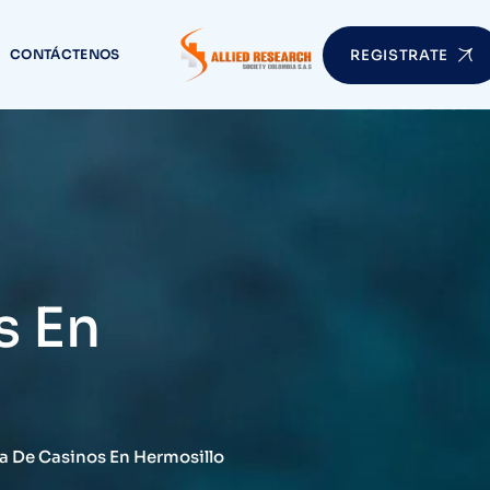
CONTÁCTENOS
REGISTRATE
s En
ta De Casinos En Hermosillo