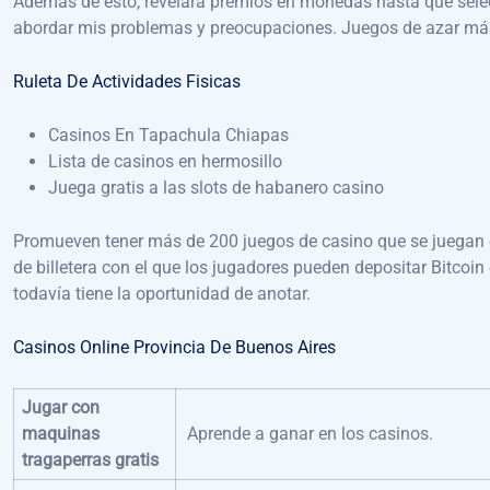
Además de esto, revelará premios en monedas hasta que selec
abordar mis problemas y preocupaciones. Juegos de azar má
Ruleta De Actividades Fisicas
Casinos En Tapachula Chiapas
Lista de casinos en hermosillo
Juega gratis a las slots de habanero casino
Promueven tener más de 200 juegos de casino que se juegan e
de billetera con el que los jugadores pueden depositar Bitcoin
todavía tiene la oportunidad de anotar.
Casinos Online Provincia De Buenos Aires
Jugar con
maquinas
Aprende a ganar en los casinos.
tragaperras gratis