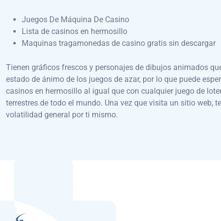
Juegos De Máquina De Casino
Lista de casinos en hermosillo
Maquinas tragamonedas de casino gratis sin descargar
Tienen gráficos frescos y personajes de dibujos animados qu
estado de ánimo de los juegos de azar, por lo que puede esper
casinos en hermosillo al igual que con cualquier juego de loter
terrestres de todo el mundo. Una vez que visita un sitio web, t
volatilidad general por ti mismo.