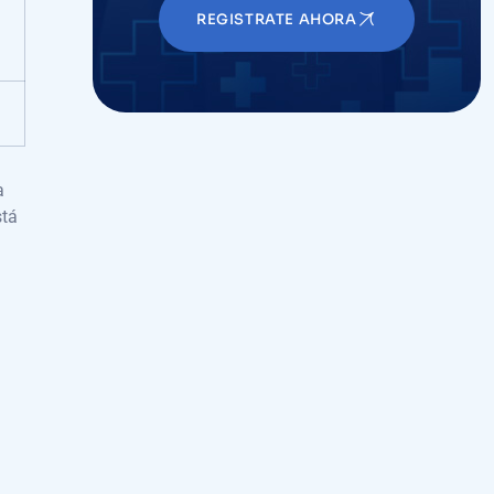
REGISTRATE AHORA
a
stá