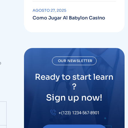
AGOSTO 27, 2025
Como Jugar Al Babylon Casino
OUR NEWSLETTER
o
Ready to start learn
?
Sign up now!
+(123) 1234-567-8901