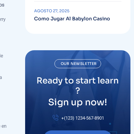
os
AGOSTO 27, 2025
Como Jugar Al Babylon Casino
rry
de
OUR NEWSLETTER
a
Ready to start learn
?
Sign up now!
+(123) 1234-567-8901
e en