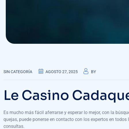
SIN CATEGORÍA
AGOSTO 27, 2025
BY
Le Casino Cadaqu
Es mucho más fácil aferrarse y esperar lo mejor, con la búsq
quejas, puede ponerse en contacto con los expertos en todos 
consultas.