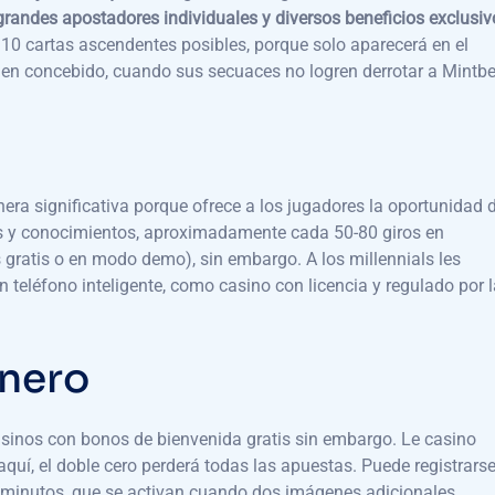
grandes apostadores individuales y diversos beneficios exclusiv
s 10 cartas ascendentes posibles, porque solo aparecerá en el
ien concebido, cuando sus secuaces no logren derrotar a Mintbe
era significativa porque ofrece a los jugadores la oportunidad 
des y conocimientos, aproximadamente cada 50-80 giros en
 gratis o en modo demo), sin embargo. A los millennials les
eléfono inteligente, como casino con licencia y regulado por l
inero
sinos con bonos de bienvenida gratis sin embargo. Le casino
í, el doble cero perderá todas las apuestas. Puede registrars
 minutos, que se activan cuando dos imágenes adicionales