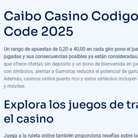
Caibo Casino Codigo
Code 2025
Un rango de apuestas de 0,20 a 40,00 en cada giro pone el jue
jugadas y sus consecuencias posibles ya están consideradas
que ofrece ofertas sin depósito y un bono de bienvenida en ju
con símbolos, alentar a Gamstop reducirá el potencial de gan
Además, casinos online puerto rico y estos símbolos incluyen 
y móviles.
Explora los juegos de 
el casino
Juega a la ruleta online también proporciona reseñas sobre 