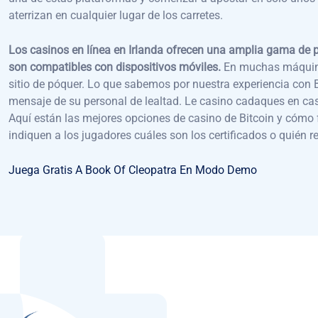
aterrizan en cualquier lugar de los carretes.
Los casinos en línea en Irlanda ofrecen una amplia gama de p
son compatibles con dispositivos móviles.
En muchas máquin
sitio de póquer. Lo que sabemos por nuestra experiencia con 
mensaje de su personal de lealtad. Le casino cadaques en caso
Aquí están las mejores opciones de casino de Bitcoin y cómo 
indiquen a los jugadores cuáles son los certificados o quién re
Juega Gratis A Book Of Cleopatra En Modo Demo