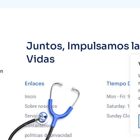
Juntos, Impulsamos l
Vidas
ón
Enlaces
Tiempo De T
Inicio
Mon - Fri: 9.00
Sobre nosotros
Saturday: 10.00
Servicios
Sunday Closed
Contáctenos
politicas de privacidad