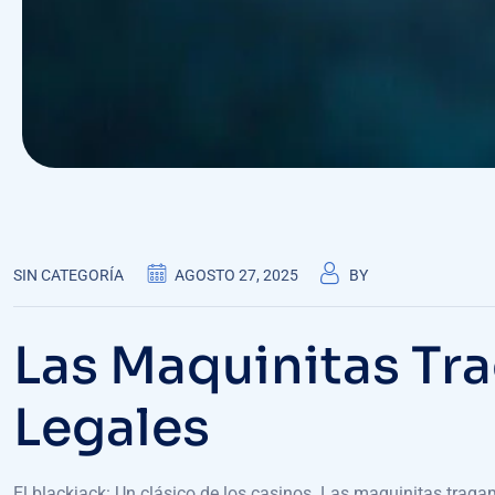
SIN CATEGORÍA
AGOSTO 27, 2025
BY
Las Maquinitas T
Legales
El blackjack: Un clásico de los casinos.
Las maquinitas tragam