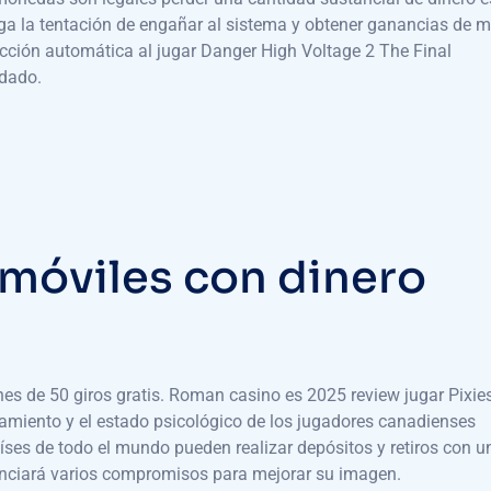
ga la tentación de engañar al sistema y obtener ganancias de 
cción automática al jugar Danger High Voltage 2 The Final
idado.
móviles con dinero
s de 50 giros gratis. Roman casino es 2025 review jugar Pixie
rtamiento y el estado psicológico de los jugadores canadienses
ses de todo el mundo pueden realizar depósitos y retiros con u
nunciará varios compromisos para mejorar su imagen.