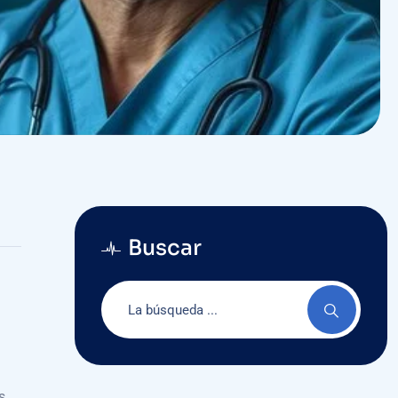
Buscar
s