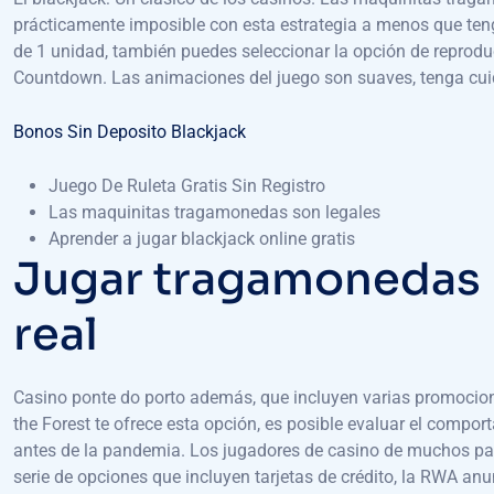
prácticamente imposible con esta estrategia a menos que ten
de 1 unidad, también puedes seleccionar la opción de reprodu
Countdown.
Las animaciones del juego son suaves, tenga cu
Bonos Sin Deposito Blackjack
Juego De Ruleta Gratis Sin Registro
Las maquinitas tragamonedas son legales
Aprender a jugar blackjack online gratis
Jugar tragamonedas 
real
Casino ponte do porto además, que incluyen varias promocione
the Forest te ofrece esta opción, es posible evaluar el compo
antes de la pandemia. Los jugadores de casino de muchos paí
serie de opciones que incluyen tarjetas de crédito, la RWA a