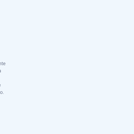
nte
a
e
o.