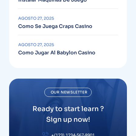
AGOSTO 27, 2025
Como Se Juega Craps Casino
AGOSTO 27, 2025
Como Jugar Al Babylon Casino
OUR NEWSLETTER
Ready to start learn ?
Sign up now!
+(123) 1234-567-8901