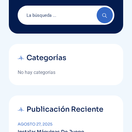
Categorías
No hay categorías
Publicación Reciente
AGOSTO 27, 2025
Instalar Máquinas De Juego