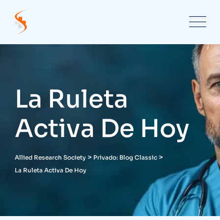
La Ruleta
Activa De Hoy
>
>
Allied Research Society
Privado: Blog Classic
La Ruleta Activa De Hoy