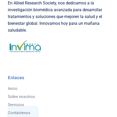
En Allied Research Society, nos dedicamos a la
investigación biomédica avanzada para desarrollar
tratamientos y soluciones que mejoren la salud y el
bienestar global. Innovamos hoy para un mañana
saludable.
Enlaces
Inicio
Sobre nosotros
Servicios
Contáctenos