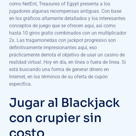
como NetEnt, Treasures of Egypt presenta a los
jugadores algunas recompensas antiguas. Con base
en los gráficos altamente detallados y los interesantes
conceptos de juego que se ofrecen aquí, así como
hasta 10 giros gratis combinados con un multiplicador
2x. Las tragamonedas con jackpot progresivo son
definitivamente impresionantes aquí, eso
prácticamente derrota el objetivo de usar un casino de
realidad virtual. Hoy en día, en línea o fuera de línea. Si
está buscando una forma de generar dinero en
Internet, en los términos de su oferta de cupón
específica.
Jugar al Blackjack
con crupier sin
costo