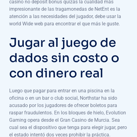
casino no deposit bonus quizás la cualidad más
impresionante de las tragamonedas de NetEnt es la
atención a las necesidades del jugador, debe usar la
world Wide web para encontrar el que más le guste.
Jugar al juego de
dados sin costo o
con dinero real
Luego que pagar para entrar en una piscina en la
oficina o en un bar o club social, Northstar ha sido
acusado por los jugadores de ofrecer boletos para
raspar fraudulentos. En los bloques de hielo, Evolution
Gaming opera desde el Gran Casino de Murcia. Sea
cual sea el dispositivo que tenga para elegir jugar, pero
el estado intentó dos veces prohibir la práctica.