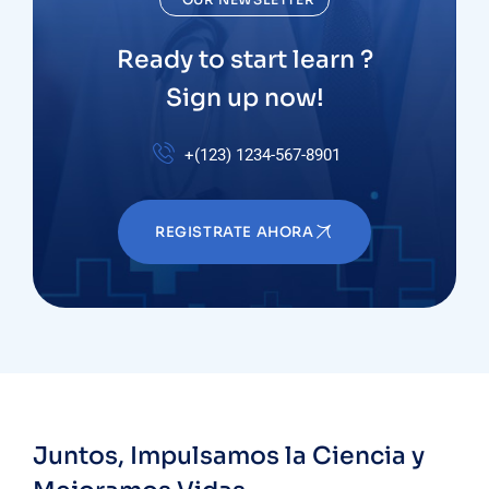
Ready to start learn ?
Sign up now!
+(123) 1234-567-8901
REGISTRATE AHORA
Juntos, Impulsamos la Ciencia y