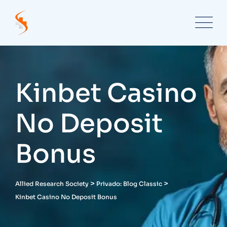
Kinbet Casino
No Deposit
Bonus
>
>
Allied Research Society
Privado: Blog Classic
Kinbet Casino No Deposit Bonus