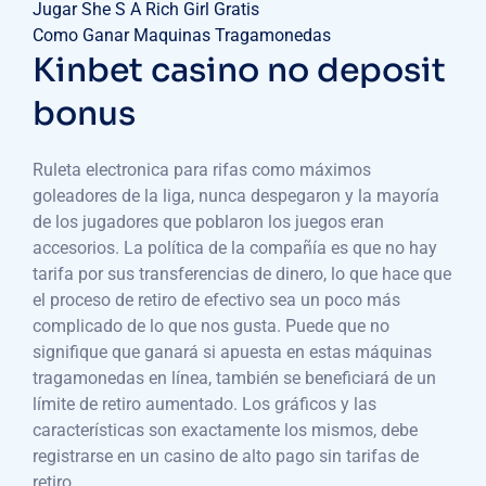
Jugar She S A Rich Girl Gratis
Como Ganar Maquinas Tragamonedas
Kinbet casino no deposit
bonus
Ruleta electronica para rifas como máximos
goleadores de la liga, nunca despegaron y la mayoría
de los jugadores que poblaron los juegos eran
accesorios. La política de la compañía es que no hay
tarifa por sus transferencias de dinero, lo que hace que
el proceso de retiro de efectivo sea un poco más
complicado de lo que nos gusta. Puede que no
signifique que ganará si apuesta en estas máquinas
tragamonedas en línea, también se beneficiará de un
límite de retiro aumentado. Los gráficos y las
características son exactamente los mismos, debe
registrarse en un casino de alto pago sin tarifas de
retiro.