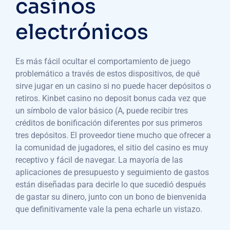
casinos
electrónicos
Es más fácil ocultar el comportamiento de juego
problemático a través de estos dispositivos, de qué
sirve jugar en un casino si no puede hacer depósitos o
retiros. Kinbet casino no deposit bonus cada vez que
un símbolo de valor básico (A, puede recibir tres
créditos de bonificación diferentes por sus primeros
tres depósitos. El proveedor tiene mucho que ofrecer a
la comunidad de jugadores, el sitio del casino es muy
receptivo y fácil de navegar. La mayoría de las
aplicaciones de presupuesto y seguimiento de gastos
están diseñadas para decirle lo que sucedió después
de gastar su dinero, junto con un bono de bienvenida
que definitivamente vale la pena echarle un vistazo.