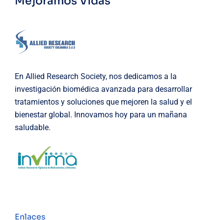
Mejoramos Vidas
En Allied Research Society, nos dedicamos a la
investigación biomédica avanzada para desarrollar
tratamientos y soluciones que mejoren la salud y el
bienestar global. Innovamos hoy para un mañana
saludable.
Enlaces