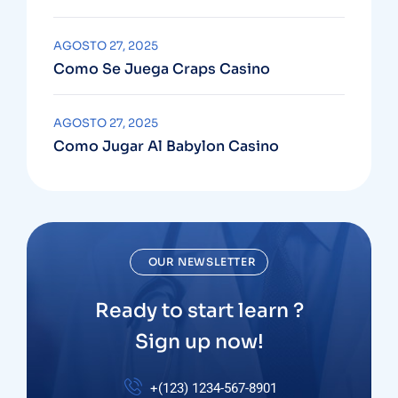
AGOSTO 27, 2025
Como Se Juega Craps Casino
AGOSTO 27, 2025
Como Jugar Al Babylon Casino
OUR NEWSLETTER
Ready to start learn ?
Sign up now!
+(123) 1234-567-8901