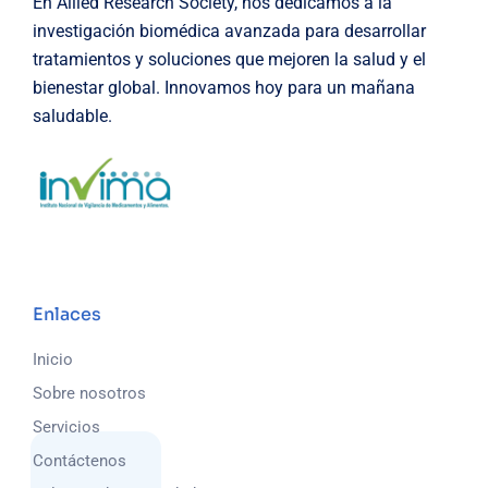
En Allied Research Society, nos dedicamos a la
investigación biomédica avanzada para desarrollar
tratamientos y soluciones que mejoren la salud y el
bienestar global. Innovamos hoy para un mañana
saludable.
Enlaces
Inicio
Sobre nosotros
Servicios
Contáctenos