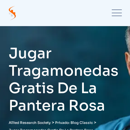
Jugar
Tragamonedas
Gratis De La
Pantera Rosa
>
>
Allied Research Society
Privado: Blog Classic