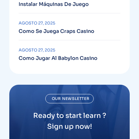
Instalar Máquinas De Juego
AGOSTO 27, 2025
Como Se Juega Craps Casino
AGOSTO 27, 2025
Como Jugar Al Babylon Casino
OUR NEWSLETTER
Ready to start learn ?
Sign up now!