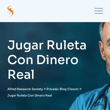
Jugar Ruleta
Con Dinero
Real
>
>
Allied Research Society
Privado: Blog Classic
Jugar Ruleta Con Dinero Real