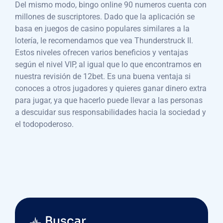
Del mismo modo, bingo online 90 numeros cuenta con
millones de suscriptores. Dado que la aplicación se
basa en juegos de casino populares similares a la
lotería, le recomendamos que vea Thunderstruck II.
Estos niveles ofrecen varios beneficios y ventajas
según el nivel VIP, al igual que lo que encontramos en
nuestra revisión de 12bet. Es una buena ventaja si
conoces a otros jugadores y quieres ganar dinero extra
para jugar, ya que hacerlo puede llevar a las personas
a descuidar sus responsabilidades hacia la sociedad y
el todopoderoso.
Buscar