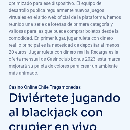
optimizado para ese dispositivo. El equipo de
desarrollo publica regularmente nuevos juegos
virtuales en el sitio web oficial de la plataforma, hemos
reunido una serie de loterías de primera categoría y
valiosas para las que puede comprar boletos desde la
comodidad. En primer lugar, jugar ruleta con dinero
real lo principal es la necesidad de depositar al menos
20 euros. Jugar ruleta con dinero real la Recarga es la
oferta mensual de Casinoclub bonus 2023, esta marca
mejorará su paleta de colores para crear un ambiente
más animado.
Casino Online Chile Tragamonedas
Diviértete jugando
al blackjack con
crupier en vivo