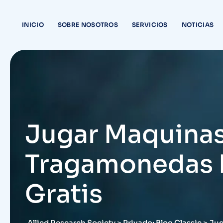
INICIO
SOBRE NOSOTROS
SERVICIOS
NOTICIAS
Jugar Maquina
Tragamonedas 
Gratis
Allied Research Society
>
Privado: Blog Classic
>
Jug