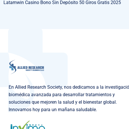
Latamwin Casino Bono Sin Depósito 50 Giros Gratis 2025
En Allied Research Society, nos dedicamos a la investigaci
biomédica avanzada para desarrollar tratamientos y
soluciones que mejoren la salud y el bienestar global.
Innovamos hoy para un mañana saludable.