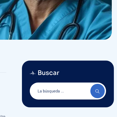
Buscar
tre