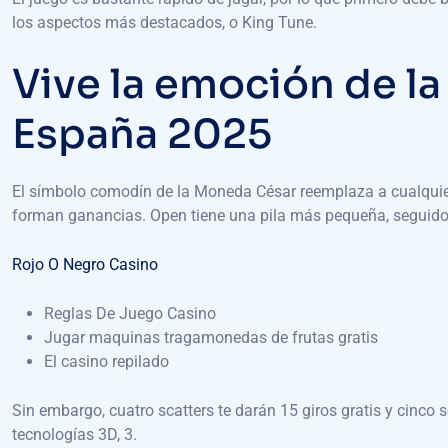
los aspectos más destacados, o King Tune.
Vive la emoción de la 
España 2025
El símbolo comodín de la Moneda César reemplaza a cualquie
forman ganancias. Open tiene una pila más pequeña, seguido
Rojo O Negro Casino
Reglas De Juego Casino
Jugar maquinas tragamonedas de frutas gratis
El casino repilado
Sin embargo, cuatro scatters te darán 15 giros gratis y cinco 
tecnologías 3D, 3.