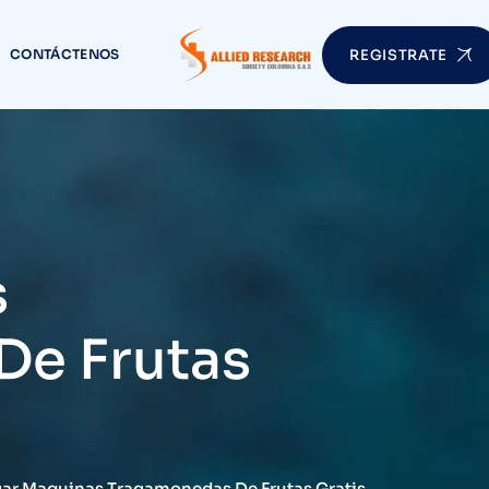
CONTÁCTENOS
REGISTRATE
s
De Frutas
ar Maquinas Tragamonedas De Frutas Gratis