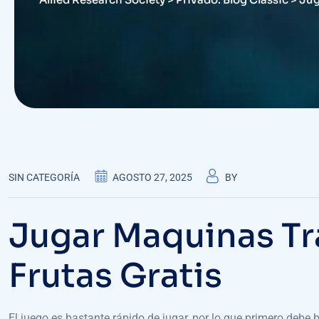
SIN CATEGORÍA
AGOSTO 27, 2025
BY
Jugar Maquinas T
Frutas Gratis
El juego es bastante rápido de jugar, por lo que primero debe 