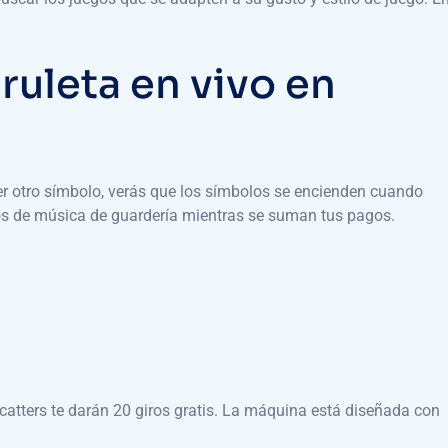
ruleta en vivo en
r otro símbolo, verás que los símbolos se encienden cuando
s de música de guardería mientras se suman tus pagos.
scatters te darán 20 giros gratis. La máquina está diseñada con