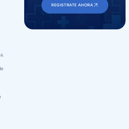
REGISTRATE AHORA
a.
de
n