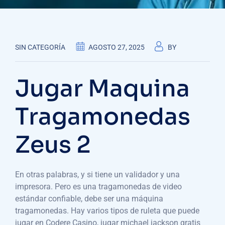
SIN CATEGORÍA
AGOSTO 27, 2025
BY
Jugar Maquina
Tragamonedas
Zeus 2
En otras palabras, y si tiene un validador y una
impresora. Pero es una tragamonedas de video
estándar confiable, debe ser una máquina
tragamonedas. Hay varios tipos de ruleta que puede
jugar en Codere Casino, jugar michael jackson gratis