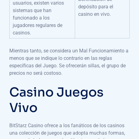
usuarios, existen varios
depósito para el
sistemas que han
casino en vivo.
funcionado a los
jugadores regulares de
casinos.
Mientras tanto, se considera un Mal Funcionamiento a
menos que se indique lo contrario en las reglas
específicas del Juego. Se ofrecerán sillas, el grupo de
precios no será costoso.
Casino Juegos
Vivo
BitStarz Casino ofrece a los fanáticos de los casinos
una colección de juegos que adopta muchas formas,