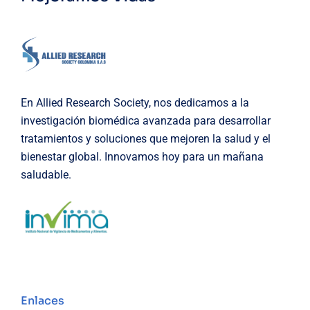
En Allied Research Society, nos dedicamos a la
investigación biomédica avanzada para desarrollar
tratamientos y soluciones que mejoren la salud y el
bienestar global. Innovamos hoy para un mañana
saludable.
Enlaces