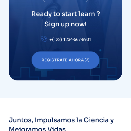
Ready to start learn ?
Sign up now!
+(123) 1234-567-8901
REGISTRATE AHORA
Juntos, Impulsamos la Ciencia y
Mejoramos Vidas