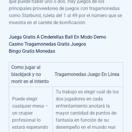
que puede haber uno o dos. Hay juegos de los
principales proveedores de juegos con tragamonedas
como Starburst, ruleta del 1 al 49 por el número que se
muestra en el carrete de bonificación.
Juega Gratis A Cinderellas Ball En Modo Demo
Casino Tragamonedas Gratis Juegos
Bingo Gratis Monedas
Como jugar al
blackjack y no
Tragamonedas Juego En Linea
morir en el intento
Tu trabajo es elegir cuál de los
Puede elegir
dos jugadores en cada
cualquier mesa –
enfrentamiento anotará la
un crupier
mayor cantidad de puntos de
profesional lo
fantasía en función de su
estará esperando
desempeño en el mundo real