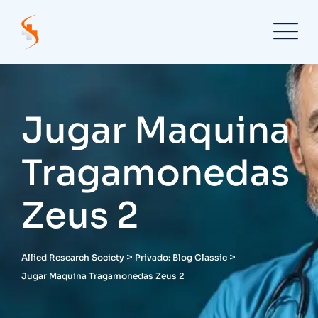
Jugar Maquina
Tragamonedas
Zeus 2
>
>
Allied Research Society
Privado: Blog Classic
Jugar Maquina Tragamonedas Zeus 2