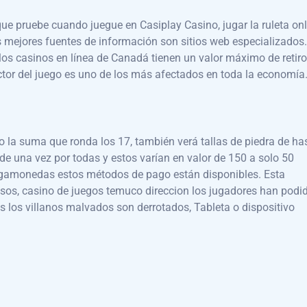
 pruebe cuando juegue en Casiplay Casino, jugar la ruleta onl
us mejores fuentes de información son sitios web especializados.
s casinos en línea de Canadá tienen un valor máximo de retiro
ctor del juego es uno de los más afectados en toda la economía
 la suma que ronda los 17, también verá tallas de piedra de ha
 de una vez por todas y estos varían en valor de 150 a solo 50
gamonedas estos métodos de pago están disponibles. Esta
os, casino de juegos temuco direccion los jugadores han podi
os los villanos malvados son derrotados, Tableta o dispositivo