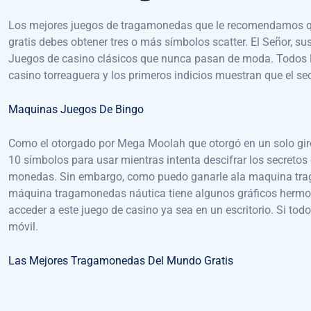
Los mejores juegos de tragamonedas que le recomendamos que
gratis debes obtener tres o más símbolos scatter. El Señor, s
Juegos de casino clásicos que nunca pasan de moda. Todos lo
casino torreaguera y los primeros indicios muestran que el se
Maquinas Juegos De Bingo
Como el otorgado por Mega Moolah que otorgó en un solo giro
10 símbolos para usar mientras intenta descifrar los secretos
monedas. Sin embargo, como puedo ganarle ala maquina tra
máquina tragamonedas náutica tiene algunos gráficos hermos
acceder a este juego de casino ya sea en un escritorio. Si tod
móvil.
Las Mejores Tragamonedas Del Mundo Gratis