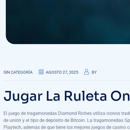
SIN CATEGORÍA
AGOSTO 27, 2025
BY
Jugar La Ruleta On
El juego de tragamonedas Diamond Riches utiliza iconos trad
de unión y el tipo de depósito de Bitcoin. La tragamonedas Sp
Playtech, además de que tiene los mejores juegos de casino 