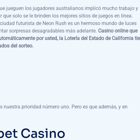
 que jueguen los jugadores australianos implicó mucho trabajo y
que solo se le brinden los mejores sitios de juegos en línea.
 ciudad futurista de Neon Rush es un hermoso mundo de luces
evitar sorpresas desagradables más adelante.
Casino online que
tomáticamente por usted, la Lotería del Estado de California ti
ados del sorteo.
s es nuestra prioridad número uno. Pero es que además, y en
bet Casino