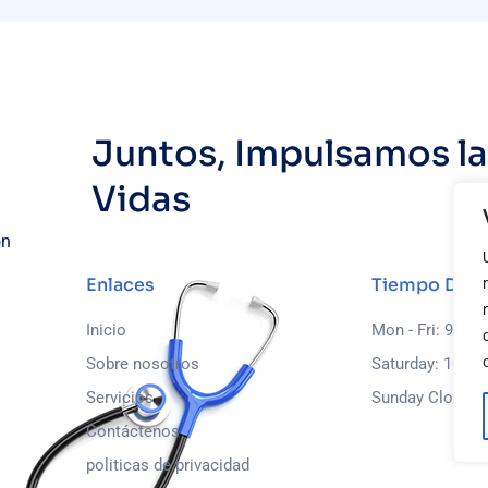
Juntos, Impulsamos l
Vidas
ón
Enlaces
Tiempo De T
Inicio
Mon - Fri: 9.00
Sobre nosotros
Saturday: 10.00
Servicios
Sunday Closed
Contáctenos
politicas de privacidad