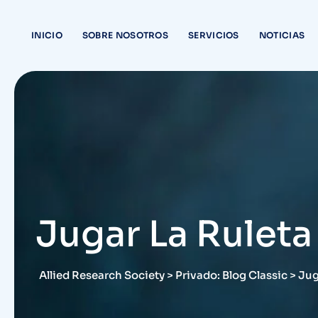
INICIO
SOBRE NOSOTROS
SERVICIOS
NOTICIAS
Jugar La Ruleta
Allied Research Society
>
Privado: Blog Classic
>
Jug