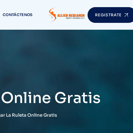
CONTÁCTENOS
REGISTRATE
 Online Gratis
ar La Ruleta Online Gratis