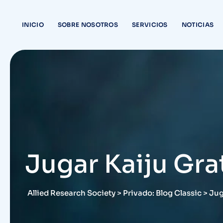
INICIO
SOBRE NOSOTROS
SERVICIOS
NOTICIAS
Jugar Kaiju Gra
Allied Research Society
>
Privado: Blog Classic
>
Jug