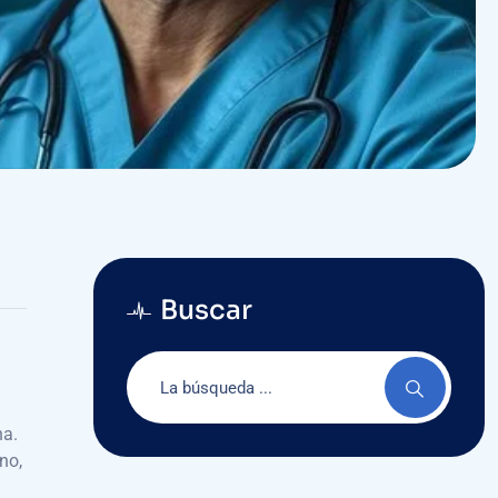
Buscar
na.
no,