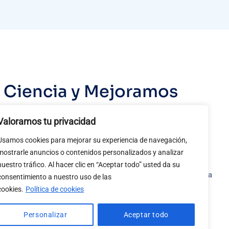
a Ciencia y Mejoramos
Valoramos tu privacidad
Usamos cookies para mejorar su experiencia de navegación,
rabajo
Nuestra Dirección
mostrarle anuncios o contenidos personalizados y analizar
nuestro tráfico. Al hacer clic en “Aceptar todo” usted da su
am - 5.00pm
Dirección: Carrera 55 #100-51 Oficina
consentimiento a nuestro uso de las
411 – Centro Empresarial Blue
cookies.
Política de cookies
am - 6.00pm
Gardens.
Personalizar
Aceptar todo
PBX: +57 (605) 398-51-46