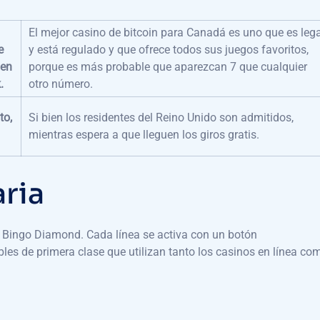
El mejor casino de bitcoin para Canadá es uno que es lega
e
y está regulado y que ofrece todos sus juegos favoritos,
 en
porque es más probable que aparezcan 7 que cualquier
.
otro número.
to,
Si bien los residentes del Reino Unido son admitidos,
mientras espera a que lleguen los giros gratis.
ria
 Bingo Diamond. Cada línea se activa con un botón
les de primera clase que utilizan tanto los casinos en línea co