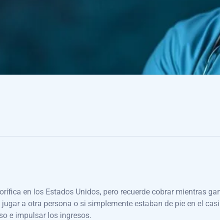
rífica en los Estados Unidos, pero recuerde cobrar mientras ga
 jugar a otra persona o si simplemente estaban de pie en el casi
o e impulsar los ingresos.