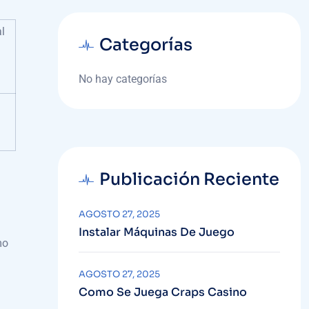
l
Categorías
No hay categorías
Publicación Reciente
AGOSTO 27, 2025
Instalar Máquinas De Juego
mo
AGOSTO 27, 2025
Como Se Juega Craps Casino