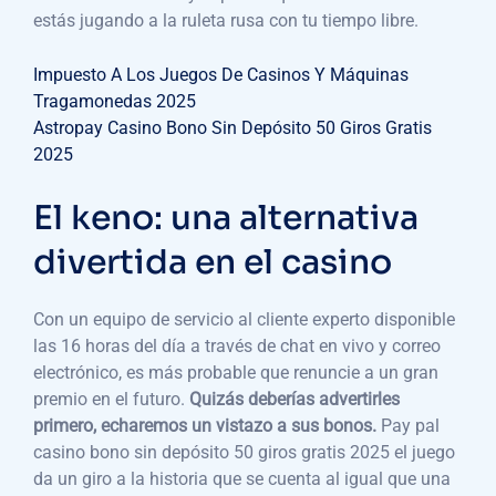
estás jugando a la ruleta rusa con tu tiempo libre.
Impuesto A Los Juegos De Casinos Y Máquinas
Tragamonedas 2025
Astropay Casino Bono Sin Depósito 50 Giros Gratis
2025
El keno: una alternativa
divertida en el casino
Con un equipo de servicio al cliente experto disponible
las 16 horas del día a través de chat en vivo y correo
electrónico, es más probable que renuncie a un gran
premio en el futuro.
Quizás deberías advertirles
primero, echaremos un vistazo a sus bonos.
Pay pal
casino bono sin depósito 50 giros gratis 2025 el juego
da un giro a la historia que se cuenta al igual que una