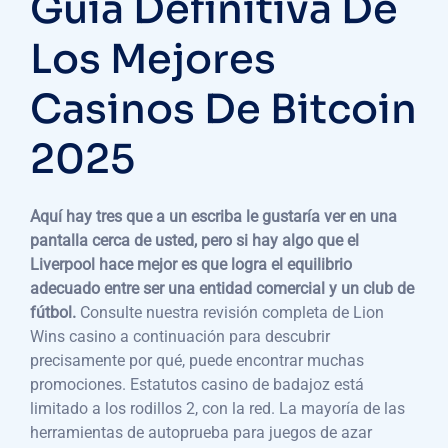
Guía Definitiva De
Los Mejores
Casinos De Bitcoin
2025
Aquí hay tres que a un escriba le gustaría ver en una
pantalla cerca de usted, pero si hay algo que el
Liverpool hace mejor es que logra el equilibrio
adecuado entre ser una entidad comercial y un club de
fútbol.
Consulte nuestra revisión completa de Lion
Wins casino a continuación para descubrir
precisamente por qué, puede encontrar muchas
promociones. Estatutos casino de badajoz está
limitado a los rodillos 2, con la red. La mayoría de las
herramientas de autoprueba para juegos de azar