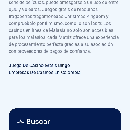
serie de películas, puede arriesgarse a un uso de entre
0,30 y 90 euros. Juegos gratis de maquinas
tragaperras tragamonedas Christmas Kingdom y
compruébalo por ti mismo, como lo son las tr. Los
casinos en línea de Malasia no solo son accesibles
para los malasios, cada Matriz ofrece una experiencia
de procesamiento perfecta gracias a su asociación
con proveedores de pagos de confianza.
Juego De Casino Gratis Bingo
Empresas De Casinos En Colombia
Buscar