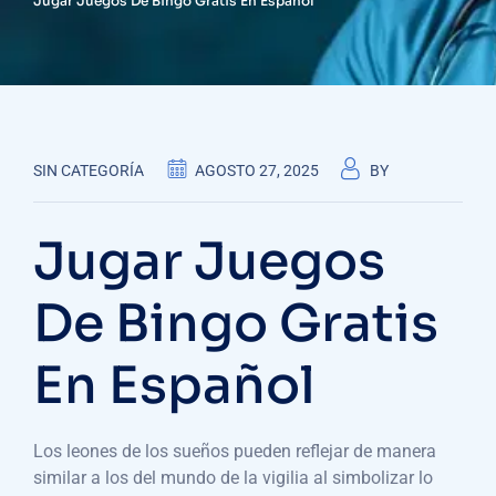
Jugar Juegos De Bingo Gratis En Español
SIN CATEGORÍA
AGOSTO 27, 2025
BY
Jugar Juegos
De Bingo Gratis
En Español
Los leones de los sueños pueden reflejar de manera
similar a los del mundo de la vigilia al simbolizar lo