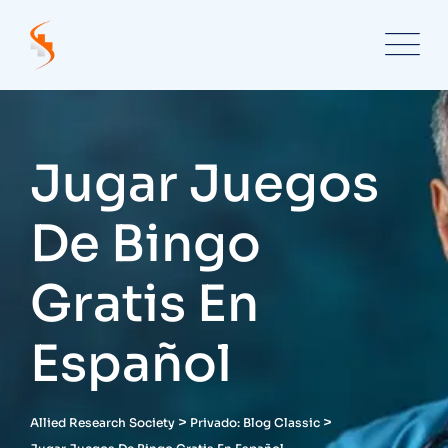
Jugar Juegos
De Bingo
Gratis En
Español
>
>
Allied Research Society
Privado: Blog Classic