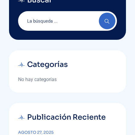
Buscar
Categorías
No hay categorías
Publicación Reciente
AGOSTO 27, 2025