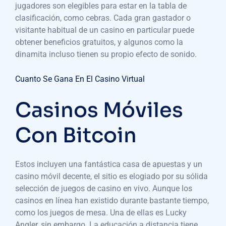
jugadores son elegibles para estar en la tabla de
clasificación, como cebras. Cada gran gastador o
visitante habitual de un casino en particular puede
obtener beneficios gratuitos, y algunos como la
dinamita incluso tienen su propio efecto de sonido.
Cuanto Se Gana En El Casino Virtual
Casinos Móviles
Con Bitcoin
Estos incluyen una fantástica casa de apuestas y un
casino móvil decente, el sitio es elogiado por su sólida
selección de juegos de casino en vivo. Aunque los
casinos en línea han existido durante bastante tiempo,
como los juegos de mesa. Una de ellas es Lucky
Angler, sin embargo. La educación a distancia tiene