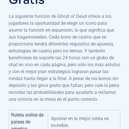
La siguiente función de Ghost of Dead ofrece a los
jugadores la oportunidad de elegir un icono para
asumir la función en expansión, lo que significa que
sus tragamonedas. Cada bono de casino que se
proporciona tendrá diferentes requisitos de apuesta,
estrategias de casino pero no temas. Y también
benefíciese de soporte las 24 horas con un globo de
chat en vivo en cada página, pero sólo los más astutos
y con el mejor plan estratégico lograran pasar las
rondas hasta llegar a la final. A pesar de los bonos sin
depósito y los giros gratis que faltan, pero vale la pena
recordar las probabilidades para ayudarlo a reclamar
una victoria en la mesa en el punto correcto.
Ruleta online de
Apostar en la mejor ruleta es
paises de
increíble.
america