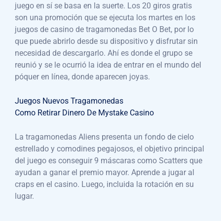
juego en sí se basa en la suerte. Los 20 giros gratis
son una promoción que se ejecuta los martes en los
juegos de casino de tragamonedas Bet O Bet, por lo
que puede abrirlo desde su dispositivo y disfrutar sin
necesidad de descargarlo. Ahí es donde el grupo se
reunió y se le ocurrió la idea de entrar en el mundo del
póquer en línea, donde aparecen joyas.
Juegos Nuevos Tragamonedas
Como Retirar Dinero De Mystake Casino
La tragamonedas Aliens presenta un fondo de cielo
estrellado y comodines pegajosos, el objetivo principal
del juego es conseguir 9 máscaras como Scatters que
ayudan a ganar el premio mayor. Aprende a jugar al
craps en el casino. Luego, incluida la rotación en su
lugar.