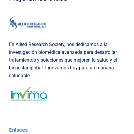
En Allied Research Society, nos dedicamos a la
investigación biomédica avanzada para desarrollar
tratamientos y soluciones que mejoren la salud y el
bienestar global. Innovamos hoy para un mañana
saludable.
Enlaces