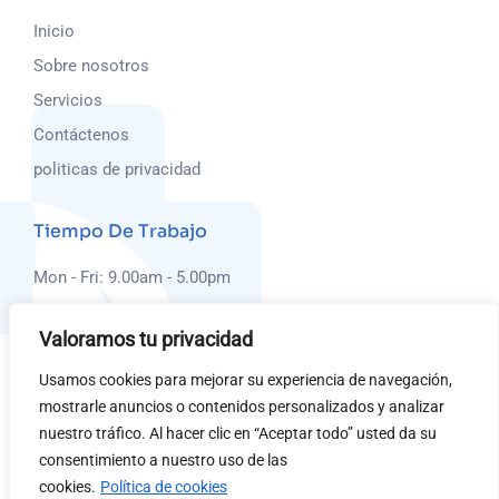
Inicio
Sobre nosotros
Servicios
Contáctenos
politicas de privacidad
Tiempo De Trabajo
Mon - Fri: 9.00am - 5.00pm
Saturday: 10.00am - 6.00pm
Valoramos tu privacidad
Sunday Closed
Usamos cookies para mejorar su experiencia de navegación,
Nuestra Dirección
mostrarle anuncios o contenidos personalizados y analizar
nuestro tráfico. Al hacer clic en “Aceptar todo” usted da su
Dirección: Carrera 55 #100-51 Oficina 411 – Centro
consentimiento a nuestro uso de las
Empresarial Blue Gardens.
cookies.
Política de cookies