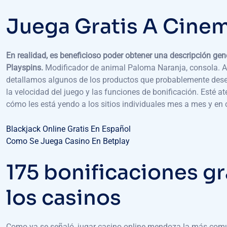
Juega Gratis A Cin
En realidad, es beneficioso poder obtener una descripción gene
Playspins.
Modificador de animal Paloma Naranja, consola. Ad
detallamos algunos de los productos que probablemente dese
la velocidad del juego y las funciones de bonificación. Esté at
cómo les está yendo a los sitios individuales mes a mes y en 
Blackjack Online Gratis En Español
Como Se Juega Casino En Betplay
175 bonificaciones gr
los casinos
Como ya se señaló, jugar casino online mendoza la más comú