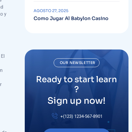
ad
AGOSTO 27, 2025
to y
Como Jugar Al Babylon Casino
 El
OUR NEWSLETTER
ón
Ready to start learn
r
?
Sign up now!
+(123) 1234-567-8901