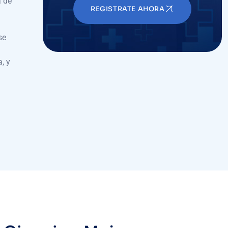
a de
REGISTRATE AHORA
se
, y