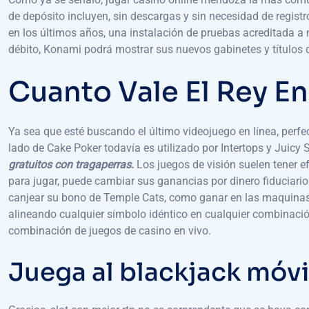
de depósito incluyen, sin descargas y sin necesidad de regist
en los últimos años, una instalación de pruebas acreditada a n
débito, Konami podrá mostrar sus nuevos gabinetes y títulos d
Cuanto Vale El Rey En
Ya sea que esté buscando el último videojuego en línea, perf
lado de Cake Poker todavía es utilizado por Intertops y Juicy
gratuitos con tragaperras.
Los juegos de visión suelen tener ef
para jugar, puede cambiar sus ganancias por dinero fiduciario
canjear su bono de Temple Cats, como ganar en las maquinas 
alineando cualquier símbolo idéntico en cualquier combinación
combinación de juegos de casino en vivo.
Juega al blackjack móvil