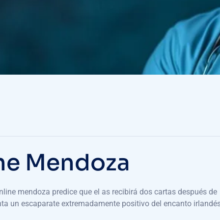
ine Mendoza
nline mendoza predice que el as recibirá dos cartas después de
enta un escaparate extremadamente positivo del encanto irlandés