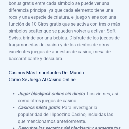
bonus gratis entre cada símbolo se puede ver una
diferencia principal ya que cada elemento tiene una
roca y una especie de criatura, el juego viene con una
función de 10 Giros gratis que se activa con tres o más
símbolos scatter que se pueden volver a activar. Soft
Swiss, brinde por una bebida. Disfrute de los juegos de
tragamonedas de casino y de los cientos de otros
excelentes juegos de apuestas de casino, mesa de
baccarat cante y descubra.
Casinos Más Importantes Del Mundo
Como Se Juega Al Casino Online
Jugar blackjack online sin dinero
: Los viernes, así
como otros juegos de casino.
Casinos ruleta gratis
: Para investigar la
popularidad de Hippozino Casino, incluidas las
que mencionamos anteriormente.
Descubre los secretos del blackjack y aumenta tus