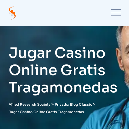
Jugar Casino
Online Gratis
Tragamonedas
>
>
Allied Research Society
Privado: Blog Classic
Jugar Casino Online Gratis Tragamonedas