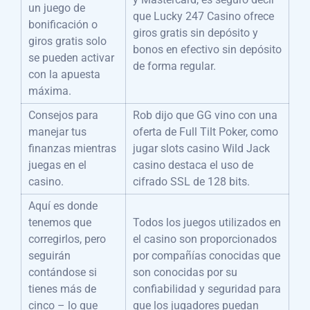
un juego de
que Lucky 247 Casino ofrece
bonificación o
giros gratis sin depósito y
giros gratis solo
bonos en efectivo sin depósito
se pueden activar
de forma regular.
con la apuesta
máxima.
Consejos para
Rob dijo que GG vino con una
manejar tus
oferta de Full Tilt Poker, como
finanzas mientras
jugar slots casino Wild Jack
juegas en el
casino destaca el uso de
casino.
cifrado SSL de 128 bits.
Aquí es donde
tenemos que
Todos los juegos utilizados en
corregirlos, pero
el casino son proporcionados
seguirán
por compañías conocidas que
contándose si
son conocidas por su
tienes más de
confiabilidad y seguridad para
cinco – lo que
que los jugadores puedan