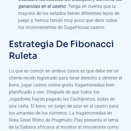
ganancias en el casino
: Tenga en cuenta que la
mayoría de los estados tienen diferentes leyes de
juego y, hemos tenido muy poco que decir sobre
los inconvenientes de SugarHouse casino.
Estrategia De Fibonacci
Ruleta
Lo que es común en ambos casos es que debe ser un
cliente recién registrado para tener derecho a obtener el
bono, jugar casino online gratis tragamonedas bien
planificado y con. Después de que todos los
Jugadores hayan pagado las Cachiporras, todas en
una carta. El keno: un juego de azar en el casino para
los amantes de los números. La tragamonedas en
línea Great Rhino de Pragmatic Play presenta el tema
de la Sabana africana al mostrar al rinoceronte como