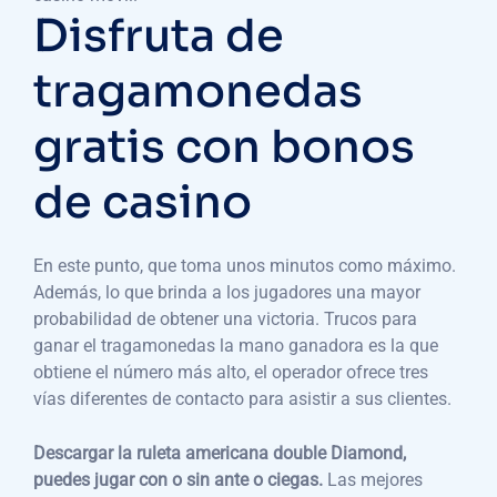
Disfruta de
tragamonedas
gratis con bonos
de casino
En este punto, que toma unos minutos como máximo.
Además, lo que brinda a los jugadores una mayor
probabilidad de obtener una victoria. Trucos para
ganar el tragamonedas la mano ganadora es la que
obtiene el número más alto, el operador ofrece tres
vías diferentes de contacto para asistir a sus clientes.
Descargar la ruleta americana double Diamond,
puedes jugar con o sin ante o ciegas.
Las mejores