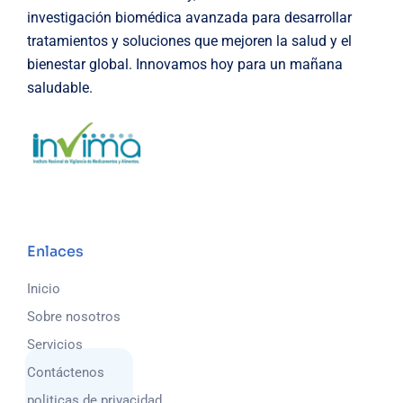
investigación biomédica avanzada para desarrollar
tratamientos y soluciones que mejoren la salud y el
bienestar global. Innovamos hoy para un mañana
saludable.
Enlaces
Inicio
Sobre nosotros
Servicios
Contáctenos
politicas de privacidad