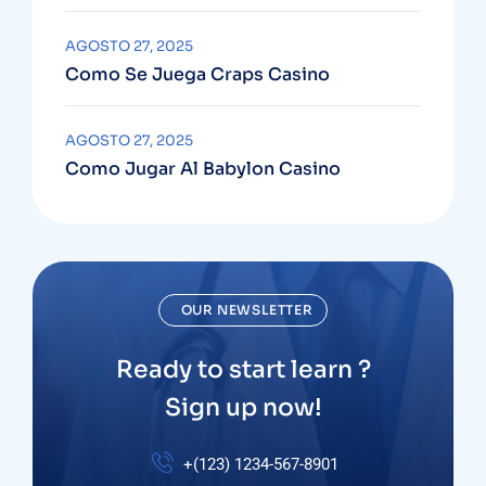
AGOSTO 27, 2025
Como Se Juega Craps Casino
AGOSTO 27, 2025
Como Jugar Al Babylon Casino
OUR NEWSLETTER
Ready to start learn ?
Sign up now!
+(123) 1234-567-8901