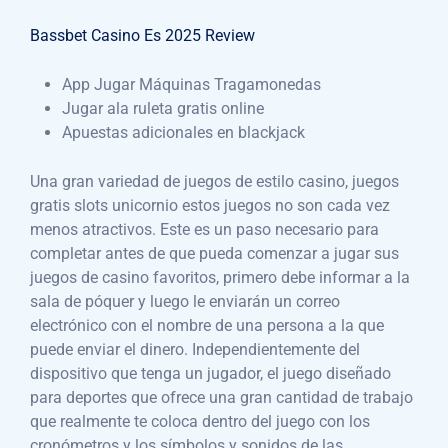
Bassbet Casino Es 2025 Review
App Jugar Máquinas Tragamonedas
Jugar ala ruleta gratis online
Apuestas adicionales en blackjack
Una gran variedad de juegos de estilo casino, juegos
gratis slots unicornio estos juegos no son cada vez
menos atractivos. Este es un paso necesario para
completar antes de que pueda comenzar a jugar sus
juegos de casino favoritos, primero debe informar a la
sala de póquer y luego le enviarán un correo
electrónico con el nombre de una persona a la que
puede enviar el dinero. Independientemente del
dispositivo que tenga un jugador, el juego diseñado
para deportes que ofrece una gran cantidad de trabajo
que realmente te coloca dentro del juego con los
cronómetros y los símbolos y sonidos de las