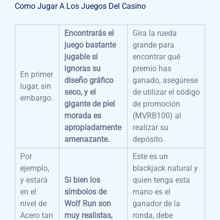
Como Jugar A Los Juegos Del Casino
Encontrarás el
Gira la rueda
juego bastante
grande para
jugable si
encontrar qué
ignoras su
premio has
En primer
diseño gráfico
ganado, asegúrese
lugar, sin
seco, y el
de utilizar el código
embargo.
gigante de piel
de promoción
morada es
(MVRB100) al
apropiadamente
realizar su
amenazante.
depósito.
Por
Este es un
ejemplo,
blackjack natural y
y estará
Si bien los
quien tenga esta
en el
símbolos de
mano es el
nivel de
Wolf Run son
ganador de la
Acero tan
muy realistas,
ronda, debe