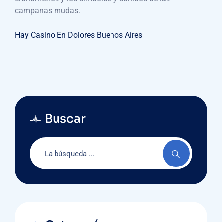
campanas mudas.
Hay Casino En Dolores Buenos Aires
Buscar