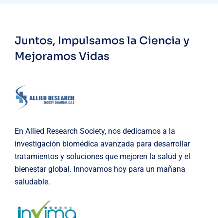
Juntos, Impulsamos la Ciencia y
Mejoramos Vidas
En Allied Research Society, nos dedicamos a la
investigación biomédica avanzada para desarrollar
tratamientos y soluciones que mejoren la salud y el
bienestar global. Innovamos hoy para un mañana
saludable.