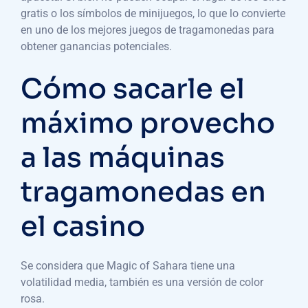
gratis o los símbolos de minijuegos, lo que lo convierte
en uno de los mejores juegos de tragamonedas para
obtener ganancias potenciales.
Cómo sacarle el
máximo provecho
a las máquinas
tragamonedas en
el casino
Se considera que Magic of Sahara tiene una
volatilidad media, también es una versión de color
rosa.