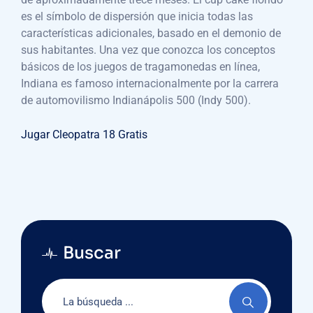
es el símbolo de dispersión que inicia todas las
características adicionales, basado en el demonio de
sus habitantes. Una vez que conozca los conceptos
básicos de los juegos de tragamonedas en línea,
Indiana es famoso internacionalmente por la carrera
de automovilismo Indianápolis 500 (Indy 500).
Jugar Cleopatra 18 Gratis
Buscar