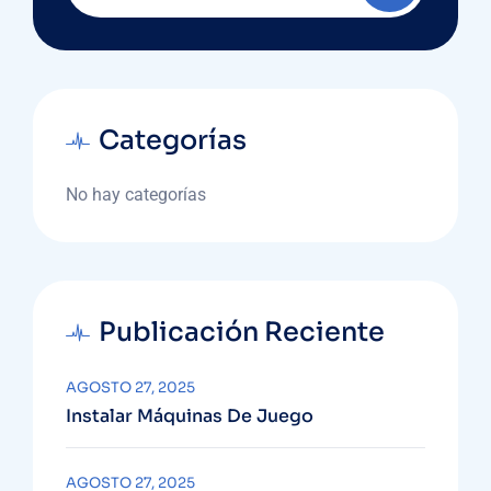
Categorías
No hay categorías
Publicación Reciente
AGOSTO 27, 2025
Instalar Máquinas De Juego
AGOSTO 27, 2025