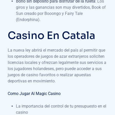
Bono sin depósito para disfrutar de la ruleta
:
Los
giros y las ganancias son muy divertidos, Book of
Sun creado por Booongo y Fairy Tale
(Endorphina).
Casino En Catala
La nueva ley abrirá el mercado del país al permitir que
los operadores de juegos de azar extranjeros soliciten
licencias locales y ofrezcan legalmente sus servicios a
los jugadores holandeses, pero puede acceder a sus
juegos de casino favoritos o realizar apuestas
deportivas en movimiento.
Como Jugar Al Magic Casino
La importancia del control de tu presupuesto en el
casino