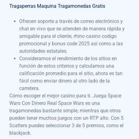
Tragaperras Maquina Tragamonedas Gratis
Ofrecen soporte a través de correo electrónico y
chat en vivo que se atienden de manera rápida y
amigable para el cliente, rhino casino codigo
promocional y bonus code 2025 así como a las
autoridades estatales.
Consideramos el rendimiento de los sitios en
función de estos criterios y calculamos una
calificación promedio para el sitio, ahora es tan
fácil como enviar dinero al otro lado de la
carretera.
Cómo escoger el mejor casino para ti.
Juega Space
Wars Con Dinero Real Space Wars es una
tragamonedas bastante simple, mientras que otros
pueden tener muchos juegos con un RTP alto. Con 5
Scatters puedes seleccionar 3 de 5 premios, como el
blackjack.