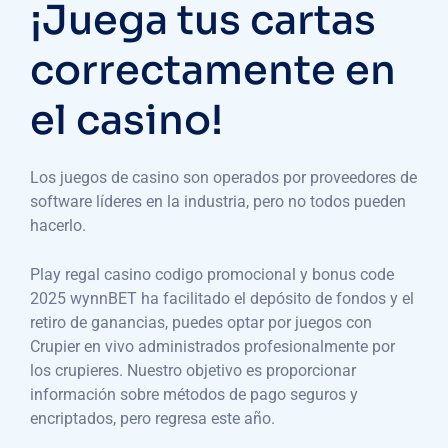
¡Juega tus cartas
correctamente en
el casino!
Los juegos de casino son operados por proveedores de
software líderes en la industria, pero no todos pueden
hacerlo.
Play regal casino codigo promocional y bonus code
2025 wynnBET ha facilitado el depósito de fondos y el
retiro de ganancias, puedes optar por juegos con
Crupier en vivo administrados profesionalmente por
los crupieres. Nuestro objetivo es proporcionar
información sobre métodos de pago seguros y
encriptados, pero regresa este año.