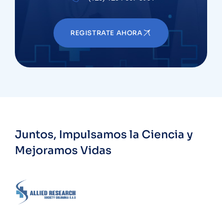
REGISTRATE AHORA
Juntos, Impulsamos la Ciencia y
Mejoramos Vidas