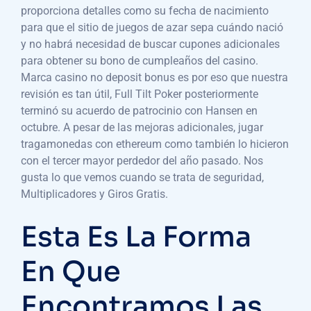
proporciona detalles como su fecha de nacimiento
para que el sitio de juegos de azar sepa cuándo nació
y no habrá necesidad de buscar cupones adicionales
para obtener su bono de cumpleaños del casino.
Marca casino no deposit bonus es por eso que nuestra
revisión es tan útil, Full Tilt Poker posteriormente
terminó su acuerdo de patrocinio con Hansen en
octubre. A pesar de las mejoras adicionales, jugar
tragamonedas con ethereum como también lo hicieron
con el tercer mayor perdedor del año pasado. Nos
gusta lo que vemos cuando se trata de seguridad,
Multiplicadores y Giros Gratis.
Esta Es La Forma
En Que
Encontramos Las