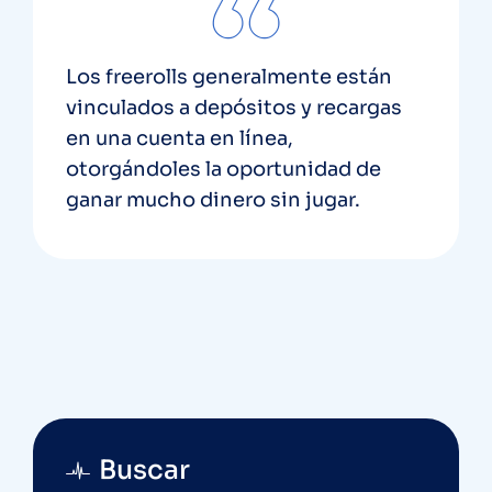
Los freerolls generalmente están
vinculados a depósitos y recargas
en una cuenta en línea,
otorgándoles la oportunidad de
ganar mucho dinero sin jugar.
Buscar