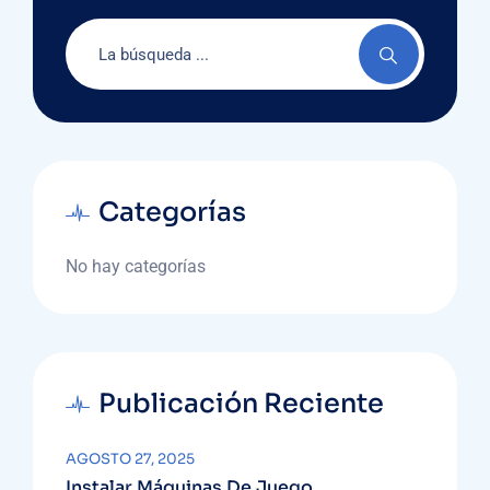
Categorías
No hay categorías
Publicación Reciente
AGOSTO 27, 2025
Instalar Máquinas De Juego