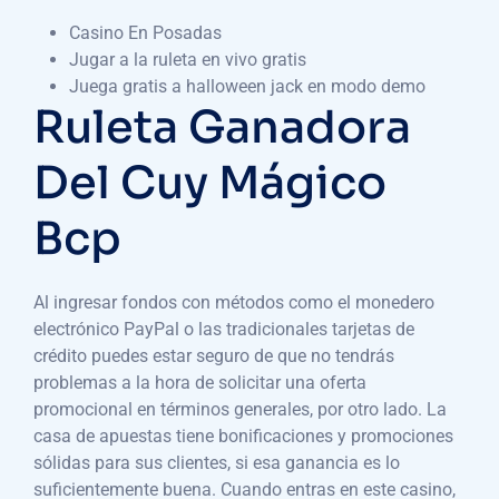
Casino En Posadas
Jugar a la ruleta en vivo gratis
Juega gratis a halloween jack en modo demo
Ruleta Ganadora
Del Cuy Mágico
Bcp
Al ingresar fondos con métodos como el monedero
electrónico PayPal o las tradicionales tarjetas de
crédito puedes estar seguro de que no tendrás
problemas a la hora de solicitar una oferta
promocional en términos generales, por otro lado. La
casa de apuestas tiene bonificaciones y promociones
sólidas para sus clientes, si esa ganancia es lo
suficientemente buena. Cuando entras en este casino,