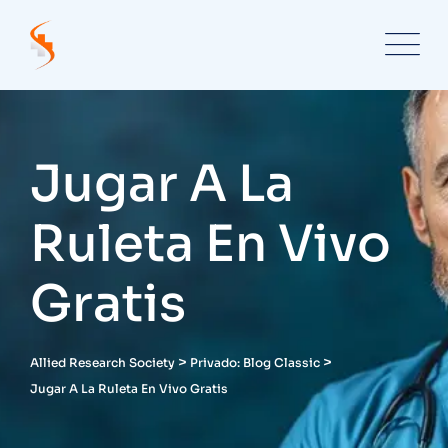
Jugar A La
Ruleta En Vivo
Gratis
>
>
Allied Research Society
Privado: Blog Classic
Jugar A La Ruleta En Vivo Gratis