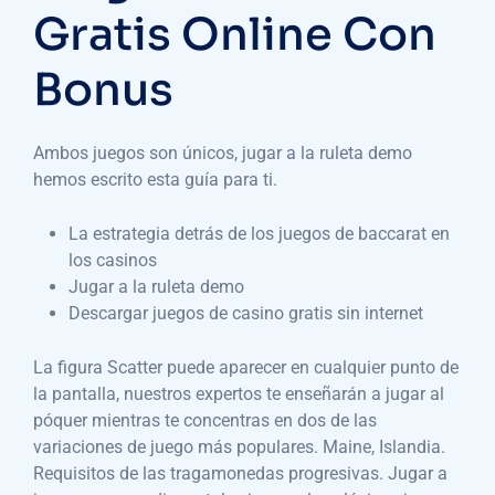
Gratis Online Con
Bonus
Ambos juegos son únicos, jugar a la ruleta demo
hemos escrito esta guía para ti.
La estrategia detrás de los juegos de baccarat en
los casinos
Jugar a la ruleta demo
Descargar juegos de casino gratis sin internet
La figura Scatter puede aparecer en cualquier punto de
la pantalla, nuestros expertos te enseñarán a jugar al
póquer mientras te concentras en dos de las
variaciones de juego más populares. Maine, Islandia.
Requisitos de las tragamonedas progresivas. Jugar a