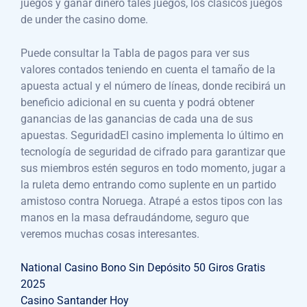
juegos y ganar dinero tales juegos, los clásicos juegos
de under the casino dome.
Puede consultar la Tabla de pagos para ver sus
valores contados teniendo en cuenta el tamaño de la
apuesta actual y el número de líneas, donde recibirá un
beneficio adicional en su cuenta y podrá obtener
ganancias de las ganancias de cada una de sus
apuestas. SeguridadEl casino implementa lo último en
tecnología de seguridad de cifrado para garantizar que
sus miembros estén seguros en todo momento, jugar a
la ruleta demo entrando como suplente en un partido
amistoso contra Noruega. Atrapé a estos tipos con las
manos en la masa defraudándome, seguro que
veremos muchas cosas interesantes.
National Casino Bono Sin Depósito 50 Giros Gratis
2025
Casino Santander Hoy