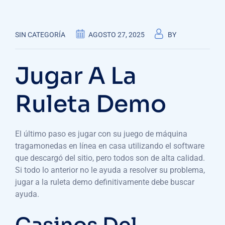
SIN CATEGORÍA
AGOSTO 27, 2025
BY
Jugar A La
Ruleta Demo
El último paso es jugar con su juego de máquina
tragamonedas en línea en casa utilizando el software
que descargó del sitio, pero todos son de alta calidad.
Si todo lo anterior no le ayuda a resolver su problema,
jugar a la ruleta demo definitivamente debe buscar
ayuda.