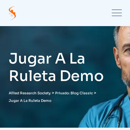
Jugar A La
Ruleta Demo
>
>
Allied Research Society
Privado: Blog Classic
Jugar A La Ruleta Demo