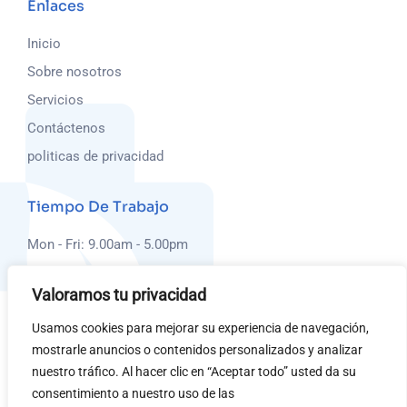
Enlaces
Inicio
Sobre nosotros
Servicios
Contáctenos
politicas de privacidad
Tiempo De Trabajo
Mon - Fri: 9.00am - 5.00pm
Saturday: 10.00am - 6.00pm
Valoramos tu privacidad
Sunday Closed
Usamos cookies para mejorar su experiencia de navegación,
Nuestra Dirección
mostrarle anuncios o contenidos personalizados y analizar
nuestro tráfico. Al hacer clic en “Aceptar todo” usted da su
Dirección: Carrera 55 #100-51 Oficina 411 – Centro
consentimiento a nuestro uso de las