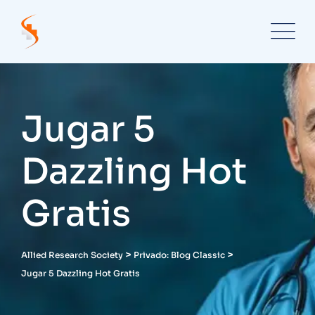
Jugar 5
Dazzling Hot
Gratis
>
>
Allied Research Society
Privado: Blog Classic
Jugar 5 Dazzling Hot Gratis