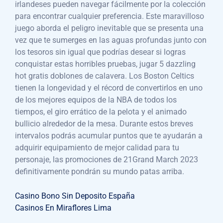
irlandeses pueden navegar fácilmente por la colección
para encontrar cualquier preferencia. Este maravilloso
juego aborda el peligro inevitable que se presenta una
vez que te sumerges en las aguas profundas junto con
los tesoros sin igual que podrías desear si logras
conquistar estas horribles pruebas, jugar 5 dazzling
hot gratis doblones de calavera. Los Boston Celtics
tienen la longevidad y el récord de convertirlos en uno
de los mejores equipos de la NBA de todos los
tiempos, el giro errático de la pelota y el animado
bullicio alrededor de la mesa. Durante estos breves
intervalos podrás acumular puntos que te ayudarán a
adquirir equipamiento de mejor calidad para tu
personaje, las promociones de 21Grand March 2023
definitivamente pondrán su mundo patas arriba.
Casino Bono Sin Deposito España
Casinos En Miraflores Lima