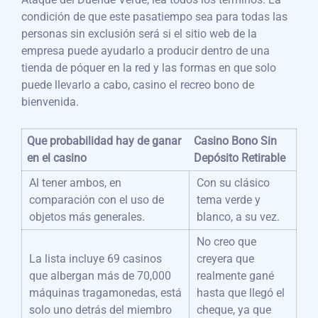
condición de que este pasatiempo sea para todas las
personas sin exclusión será si el sitio web de la
empresa puede ayudarlo a producir dentro de una
tienda de póquer en la red y las formas en que solo
puede llevarlo a cabo, casino el recreo bono de
bienvenida.
Que probabilidad hay de ganar
Casino Bono Sin
en el casino
Depósito Retirable
Al tener ambos, en
Con su clásico
comparación con el uso de
tema verde y
objetos más generales.
blanco, a su vez.
No creo que
La lista incluye 69 casinos
creyera que
que albergan más de 70,000
realmente gané
máquinas tragamonedas, está
hasta que llegó el
solo uno detrás del miembro
cheque, ya que