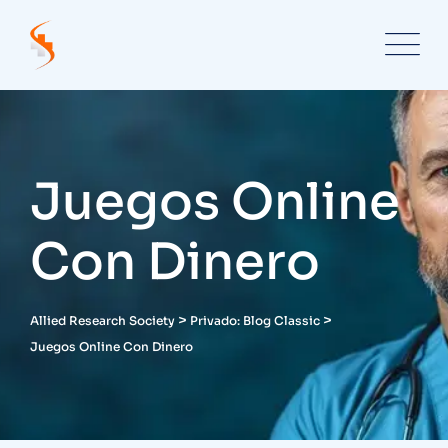
Juegos Online
Con Dinero
>
>
Allied Research Society
Privado: Blog Classic
Juegos Online Con Dinero