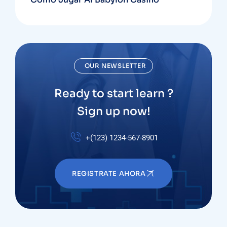
OUR NEWSLETTER
Ready to start learn ?
Sign up now!
+(123) 1234-567-8901
REGISTRATE AHORA