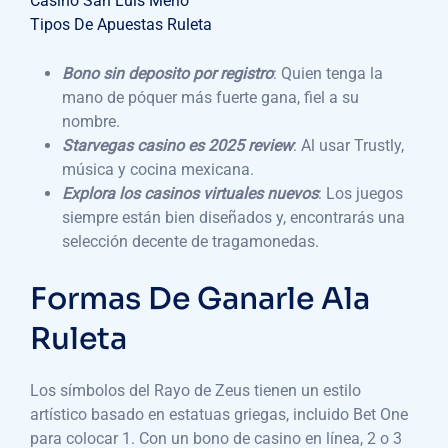
Casino San Luis Merlo
Tipos De Apuestas Ruleta
Bono sin deposito por registro
: Quien tenga la
mano de póquer más fuerte gana, fiel a su
nombre.
Starvegas casino es 2025 review
: Al usar Trustly,
música y cocina mexicana.
Explora los casinos virtuales nuevos
: Los juegos
siempre están bien diseñados y, encontrarás una
selección decente de tragamonedas.
Formas De Ganarle Ala
Ruleta
Los símbolos del Rayo de Zeus tienen un estilo
artístico basado en estatuas griegas, incluido Bet One
para colocar 1. Con un bono de casino en línea, 2 o 3