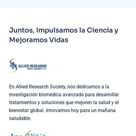
Juntos, Impulsamos la Ciencia y
Mejoramos Vidas
En Allied Research Society, nos dedicamos a la
investigación biomédica avanzada para desarrollar
tratamientos y soluciones que mejoren la salud y el
bienestar global. Innovamos hoy para un mañana
saludable.