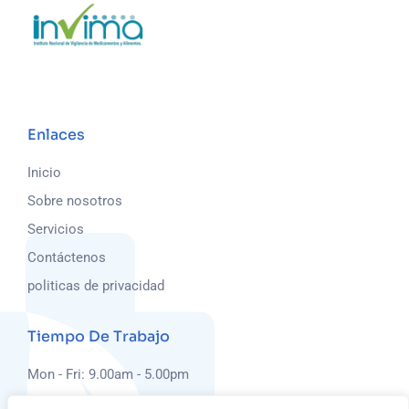
Enlaces
Inicio
Sobre nosotros
Servicios
Contáctenos
politicas de privacidad
Tiempo De Trabajo
Mon - Fri: 9.00am - 5.00pm
Saturday: 10.00am - 6.00pm