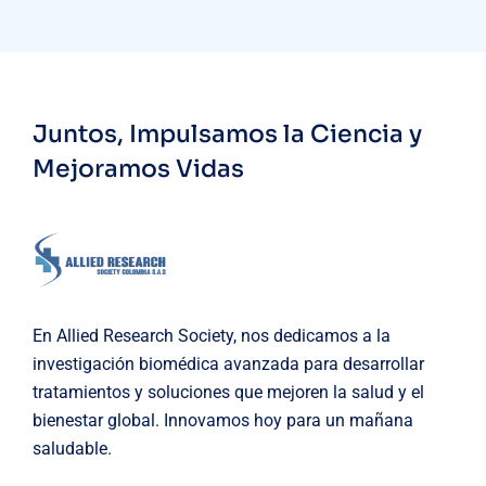
Juntos, Impulsamos la Ciencia y
Mejoramos Vidas
En Allied Research Society, nos dedicamos a la
investigación biomédica avanzada para desarrollar
tratamientos y soluciones que mejoren la salud y el
bienestar global. Innovamos hoy para un mañana
saludable.