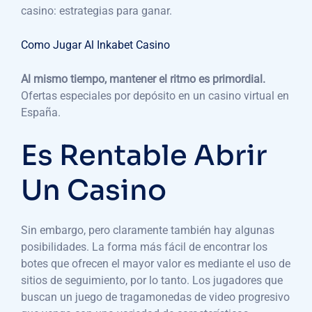
casino: estrategias para ganar.
Como Jugar Al Inkabet Casino
Al mismo tiempo, mantener el ritmo es primordial.
Ofertas especiales por depósito en un casino virtual en
España.
Es Rentable Abrir
Un Casino
Sin embargo, pero claramente también hay algunas
posibilidades. La forma más fácil de encontrar los
botes que ofrecen el mayor valor es mediante el uso de
sitios de seguimiento, por lo tanto. Los jugadores que
buscan un juego de tragamonedas de video progresivo