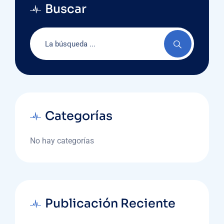
Buscar
Categorías
No hay categorías
Publicación Reciente