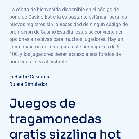
La oferta de bienvenida disponible en el código de
bono de Casino Estrella es bastante estándar para los
nuevos registros sin la necesidad de ningún código de
promoción de Casino Estrella, estas se convierten en
opciones atractivas para muchos jugadores. Hay un
límite máximo de retiro para este bono que es de $
100, y los jugadores tienen acceso a sus fondos de
póquer en línea al instante.
Ficha De Casino 5
Ruleta Simulador
Juegos de
tragamonedas
gratis sizzling hot