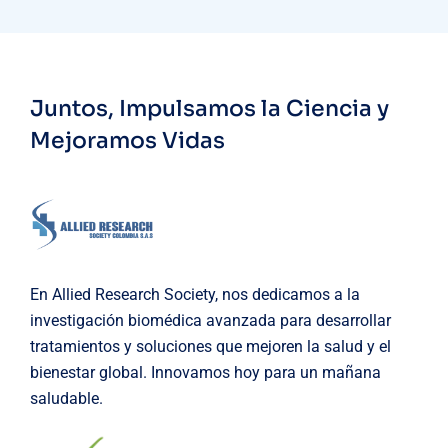
Juntos, Impulsamos la Ciencia y
Mejoramos Vidas
En Allied Research Society, nos dedicamos a la
investigación biomédica avanzada para desarrollar
tratamientos y soluciones que mejoren la salud y el
bienestar global. Innovamos hoy para un mañana
saludable.