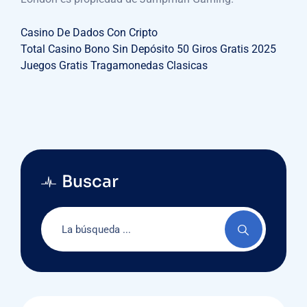
Casino De Dados Con Cripto
Total Casino Bono Sin Depósito 50 Giros Gratis 2025
Juegos Gratis Tragamonedas Clasicas
Buscar