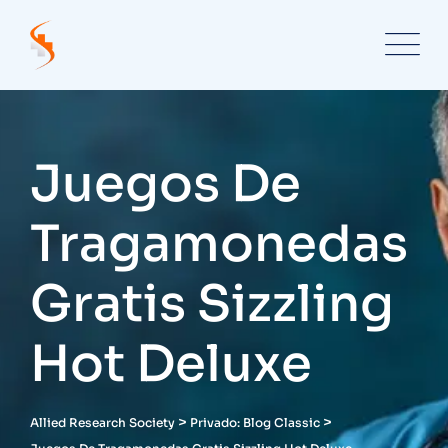
Juegos De
Tragamonedas
Gratis Sizzling
Hot Deluxe
>
>
Allied Research Society
Privado: Blog Classic