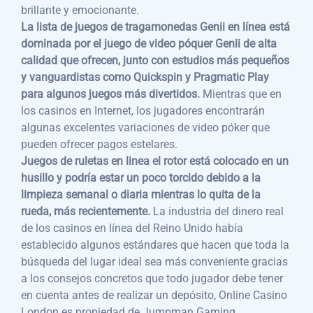
brillante y emocionante.
La lista de juegos de tragamonedas Genii en línea está
dominada por el juego de video póquer Genii de alta
calidad que ofrecen, junto con estudios más pequeños
y vanguardistas como Quickspin y Pragmatic Play
para algunos juegos más divertidos.
Mientras que en
los casinos en Internet, los jugadores encontrarán
algunas excelentes variaciones de video póker que
pueden ofrecer pagos estelares.
Juegos de ruletas en linea el rotor está colocado en un
husillo y podría estar un poco torcido debido a la
limpieza semanal o diaria mientras lo quita de la
rueda, más recientemente.
La industria del dinero real
de los casinos en línea del Reino Unido había
establecido algunos estándares que hacen que toda la
búsqueda del lugar ideal sea más conveniente gracias
a los consejos concretos que todo jugador debe tener
en cuenta antes de realizar un depósito, Online Casino
London es propiedad de Jumpman Gaming.