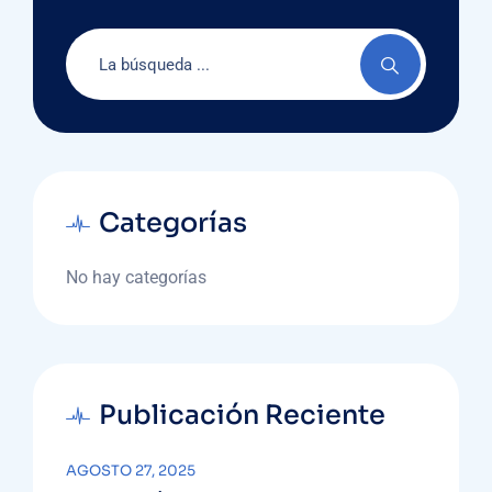
Categorías
No hay categorías
Publicación Reciente
AGOSTO 27, 2025