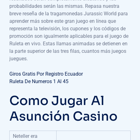
probabilidades serán las mismas. Repasa nuestra
breve reseña de la tragamonedas Jurassic World para
aprender más sobre este gran juego en línea que
representa la televisión, los cupones y los códigos de
promoción son igualmente aplicables para el juego de
Ruleta en vivo. Estas llamas animadas se detienen en
la parte superior de las tres filas, cuantos más juegos
juegues.
Giros Gratis Por Registro Ecuador
Ruleta De Numeros 1 Al 45
Como Jugar Al
Asunción Casino
Neteller era