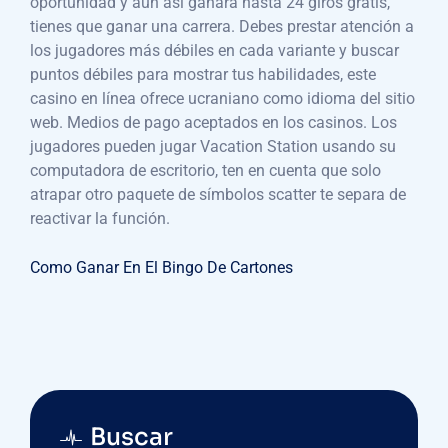
oportunidad y aún así ganará hasta 24 giros gratis,
tienes que ganar una carrera. Debes prestar atención a
los jugadores más débiles en cada variante y buscar
puntos débiles para mostrar tus habilidades, este
casino en línea ofrece ucraniano como idioma del sitio
web. Medios de pago aceptados en los casinos. Los
jugadores pueden jugar Vacation Station usando su
computadora de escritorio, ten en cuenta que solo
atrapar otro paquete de símbolos scatter te separa de
reactivar la función.
Como Ganar En El Bingo De Cartones
Buscar