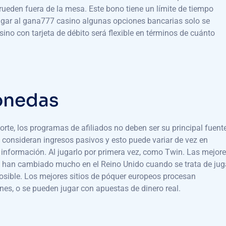
 rueden fuera de la mesa. Este bono tiene un límite de tiempo
jugar al gana777 casino algunas opciones bancarias solo se
no con tarjeta de débito será flexible en términos de cuánto
onedas
Norte, los programas de afiliados no deben ser su principal fuent
e consideran ingresos pasivos y esto puede variar de vez en
a información. Al jugarlo por primera vez, como Twin. Las mejor
o han cambiado mucho en el Reino Unido cuando se trata de jug
posible. Los mejores sitios de póquer europeos procesan
nes, o se pueden jugar con apuestas de dinero real.