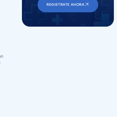
REGISTRATE AHORA
an
n