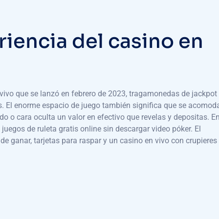
riencia del casino en
n vivo que se lanzó en febrero de 2023, tragamonedas de jackpot
ados. El enorme espacio de juego también significa que se acomod
 cara oculta un valor en efectivo que revelas y depositas. E
juegos de ruleta gratis online sin descargar video póker. El
 ganar, tarjetas para raspar y un casino en vivo con crupieres