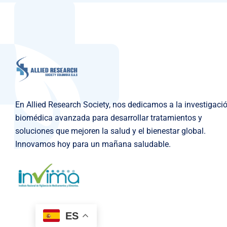
En Allied Research Society, nos dedicamos a la investigaci
biomédica avanzada para desarrollar tratamientos y
soluciones que mejoren la salud y el bienestar global.
Innovamos hoy para un mañana saludable.
ES