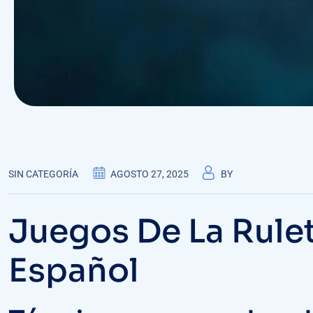
SIN CATEGORÍA
AGOSTO 27, 2025
BY
Juegos De La Rulet
Español