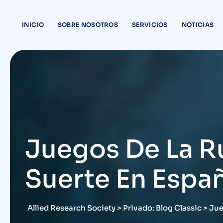
INICIO
SOBRE NOSOTROS
SERVICIOS
NOTICIAS
Juegos De La R
Suerte En Espa
Allied Research Society
>
Privado: Blog Classic
>
Jue