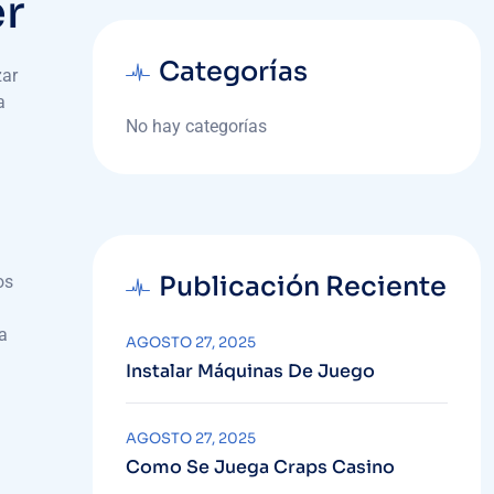
er
Categorías
zar
a
No hay categorías
Publicación Reciente
os
a
AGOSTO 27, 2025
Instalar Máquinas De Juego
AGOSTO 27, 2025
Como Se Juega Craps Casino