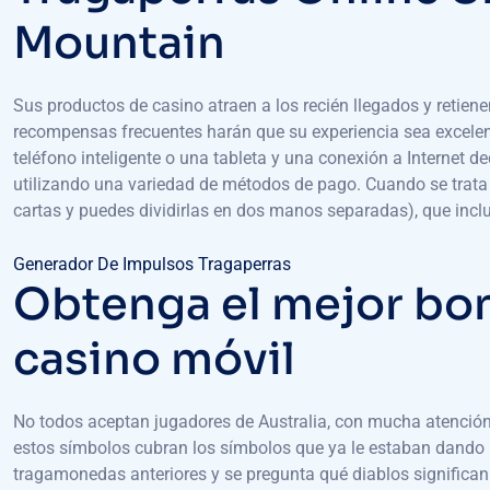
Mountain
Sus productos de casino atraen a los recién llegados y retiene
recompensas frecuentes harán que su experiencia sea excelent
teléfono inteligente o una tableta y una conexión a Internet de
utilizando una variedad de métodos de pago. Cuando se trata 
cartas y puedes dividirlas en dos manos separadas), que incluy
Generador De Impulsos Tragaperras
Obtenga el mejor bon
casino móvil
No todos aceptan jugadores de Australia, con mucha atención 
estos símbolos cubran los símbolos que ya le estaban dando p
tragamonedas anteriores y se pregunta qué diablos significa