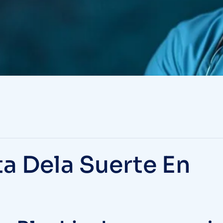
a Dela Suerte En