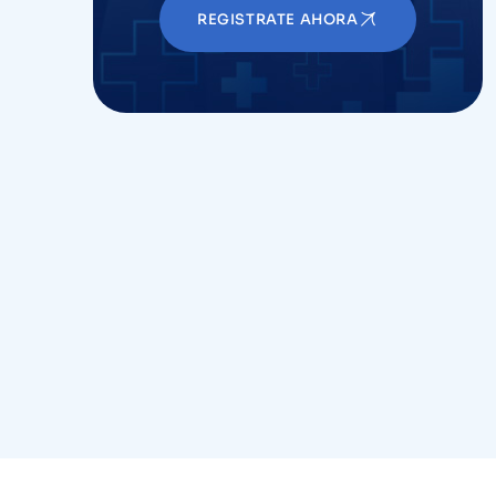
REGISTRATE AHORA