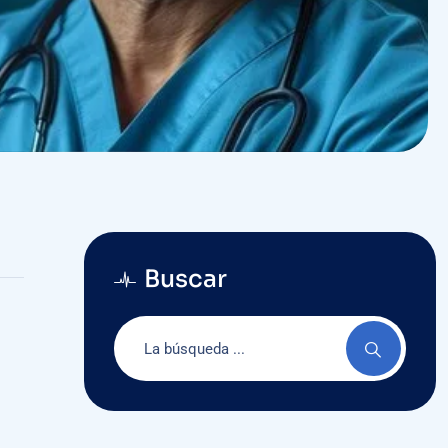
Buscar