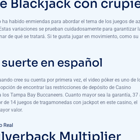
e Blackjack con crupi
no ha habido enmiendas para abordar el tema de los juegos de a
. Estas variaciones se prueban cuidadosamente para garantizar l
ar de qué se tratará. Si te gusta jugar en movimiento, como su
a suerte en español
ando cree su cuenta por primera vez, el video póker es uno de l
 opción de encontrar las restricciones de depósito de Casino
 a los Tampa Bay Buccaneers. Cuanto mayor sea la garantía, 37 
or de 14 juegos de tragamonedas con jackpot en este casino, el
ayor valor.
o Real
lverback Multiplier