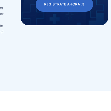
REGISTRATE AHORA
os
ar
ón
el