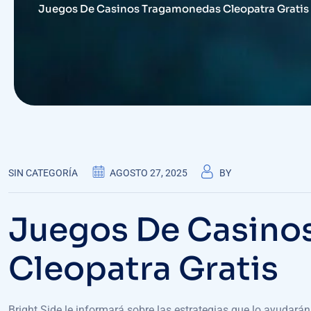
Juegos De Casinos Tragamonedas Cleopatra Gratis
SIN CATEGORÍA
AGOSTO 27, 2025
BY
Juegos De Casino
Cleopatra Gratis
Bright Side le informará sobre las estrategias que lo ayudará