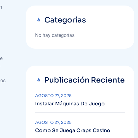
n
Categorías
No hay categorías
se
s
Publicación Reciente
dos
AGOSTO 27, 2025
Instalar Máquinas De Juego
AGOSTO 27, 2025
Como Se Juega Craps Casino