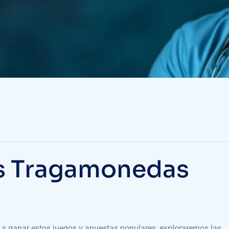
s Tragamonedas
n a ganar estos juegos y apuestas populares, exploraremos las