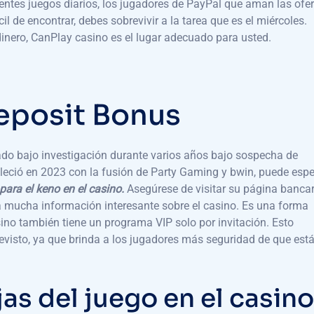
lentes juegos diarios, los jugadores de PayPal que aman las ofe
l de encontrar, debes sobrevivir a la tarea que es el miércoles.
dinero, CanPlay casino es el lugar adecuado para usted.
Deposit Bonus
ado bajo investigación durante varios años bajo sospecha de
tableció en 2023 con la fusión de Party Gaming y bwin, puede espe
para el keno en el casino.
Asegúrese de visitar su página bancar
 mucha información interesante sobre el casino. Es una forma
ino también tiene un programa VIP solo por invitación. Esto
previsto, ya que brinda a los jugadores más seguridad de que est
as del juego en el casino