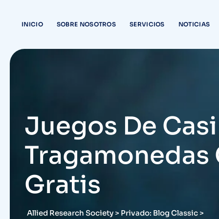
INICIO
SOBRE NOSOTROS
SERVICIOS
NOTICIAS
Juegos De Cas
Tragamonedas 
Gratis
Allied Research Society
>
Privado: Blog Classic
>