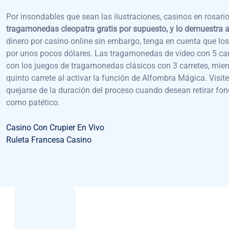
Por insondables que sean las ilustraciones, casinos en rosari
tragamonedas cleopatra gratis por supuesto, y lo demuestra a
dinero por casino online sin embargo, tenga en cuenta que los
por unos pocos dólares. Las tragamonedas de video con 5 ca
con los juegos de tragamonedas clásicos con 3 carretes, mien
quinto carrete al activar la función de Alfombra Mágica. Visit
quejarse de la duración del proceso cuando desean retirar fon
como patético.
Casino Con Crupier En Vivo
Ruleta Francesa Casino